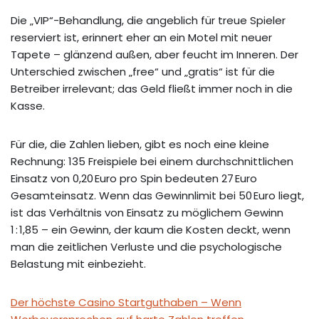
Die „VIP“-Behandlung, die angeblich für treue Spieler
reserviert ist, erinnert eher an ein Motel mit neuer
Tapete – glänzend außen, aber feucht im Inneren. Der
Unterschied zwischen „free“ und „gratis“ ist für die
Betreiber irrelevant; das Geld fließt immer noch in die
Kasse.
Für die, die Zahlen lieben, gibt es noch eine kleine
Rechnung: 135 Freispiele bei einem durchschnittlichen
Einsatz von 0,20 Euro pro Spin bedeuten 27 Euro
Gesamteinsatz. Wenn das Gewinnlimit bei 50 Euro liegt,
ist das Verhältnis von Einsatz zu möglichem Gewinn
1 : 1,85 – ein Gewinn, der kaum die Kosten deckt, wenn
man die zeitlichen Verluste und die psychologische
Belastung mit einbezieht.
Der höchste Casino Startguthaben – Wenn