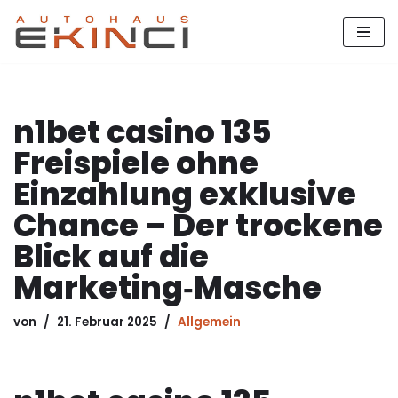
Zum
Inhalt
springen
n1bet casino 135
Freispiele ohne
Einzahlung exklusive
Chance – Der trockene
Blick auf die
Marketing‑Masche
von
21. Februar 2025
Allgemein