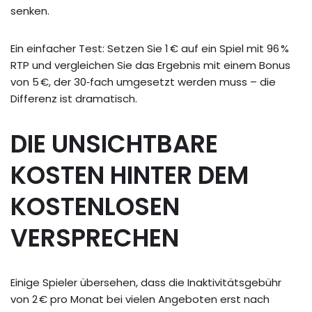
senken.
Ein einfacher Test: Setzen Sie 1 € auf ein Spiel mit 96 %
RTP und vergleichen Sie das Ergebnis mit einem Bonus
von 5 €, der 30‑fach umgesetzt werden muss – die
Differenz ist dramatisch.
DIE UNSICHTBARE
KOSTEN HINTER DEM
KOSTENLOSEN
VERSPRECHEN
Einige Spieler übersehen, dass die Inaktivitätsgebühr
von 2 € pro Monat bei vielen Angeboten erst nach