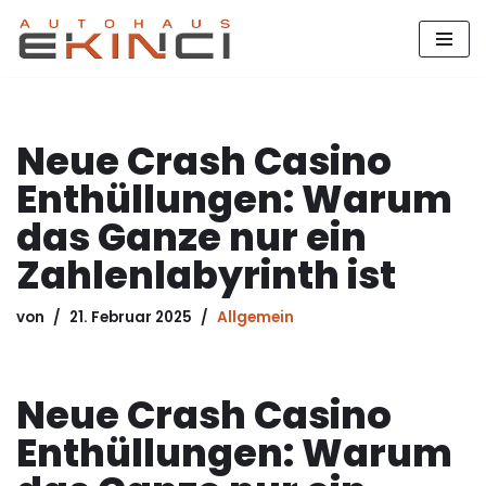
Zum
Inhalt
springen
Neue Crash Casino
Enthüllungen: Warum
das Ganze nur ein
Zahlenlabyrinth ist
von
21. Februar 2025
Allgemein
Neue Crash Casino
Enthüllungen: Warum