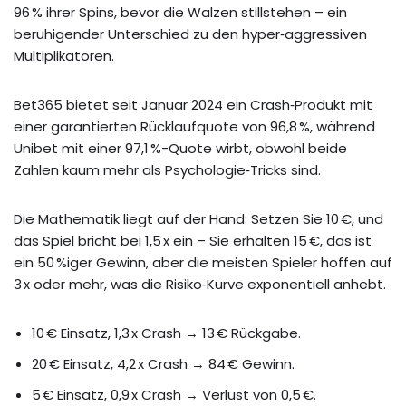
96 % ihrer Spins, bevor die Walzen stillstehen – ein
beruhigender Unterschied zu den hyper‑aggressiven
Multiplikatoren.
Bet365 bietet seit Januar 2024 ein Crash‑Produkt mit
einer garantierten Rücklaufquote von 96,8 %, während
Unibet mit einer 97,1 %-Quote wirbt, obwohl beide
Zahlen kaum mehr als Psychologie‑Tricks sind.
Die Mathematik liegt auf der Hand: Setzen Sie 10 €, und
das Spiel bricht bei 1,5 x ein – Sie erhalten 15 €, das ist
ein 50 %iger Gewinn, aber die meisten Spieler hoffen auf
3 x oder mehr, was die Risiko‑Kurve exponentiell anhebt.
10 € Einsatz, 1,3 x Crash → 13 € Rückgabe.
20 € Einsatz, 4,2 x Crash → 84 € Gewinn.
5 € Einsatz, 0,9 x Crash → Verlust von 0,5 €.