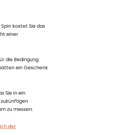
 Spin kostet Sie das
ht einer
für die Bedingung
e hätten ein Geschenk
 Sie in ein
e zukünftigen
aum zu messen.
ich der