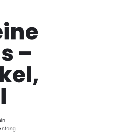
eine
s –
kel,
l
ein
 Anfang.