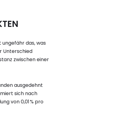
KTEN
st ungefähr das, was
er Unterschied
stanz zwischen einer
Stunden ausgedehnt
mmiert sich nach
ung von 0,01 % pro