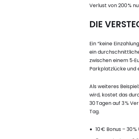
Verlust von 200 % nu
DIE VERST
Ein “keine Einzahlun
ein durchschnittlic
zwischen einem 5‑Eur
Parkplatzlücke und
Als weiteres Beispie
wird, kostet das dur
30 Tagen auf 3 % Ver
Tag.
10 € Bonus – 30 %