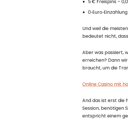
5 € Freispins – 0,
0‑Euro‑Einzahlung
Und weil die meisten
bedeutet nicht, dass
Aber was passiert, 
erreichen? Dann wir
braucht, um die Trans
Online Casino mit h
And das ist erst die
Session, benötigen 
entspricht einem ge