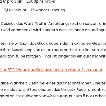
02 € pro Spin – 250 Spins pro €
 – 0,1 % Gebühr – 12‑Monats‑Bindung
 Casinos das Wort “frei” in Anführungszeichen setzen, erinn
 Geld verschenkt wird, sondern dass es Ihnen an Bedingun
wenn Sie wirklich das Glück haben, den maximalen Gewinn
d Ihre Auszahlung von einem automatisierten Bot verarbe
aktion zu bestätigen – das ist länger als ein durchschnitt
oher RTP: Wenn das Kleingeld endlich wieder Sinn macht
 halbe Wahrheit. Denn bei einer durchschnittlichen Spielze
Sie mindestens 6 Sessions, um das Umsatz‑Requirement zu 
samten Zeitaufwand von 42 Minuten, nur um 5 € zu erhalt