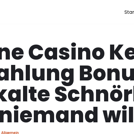
Star
ne Casino K
ahlung Bonu
kalte Schnör
niemand wil
Allgemein