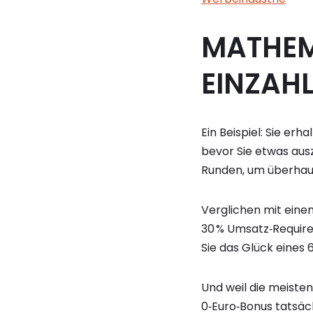
MATHEM
EINZAH
Ein Beispiel: Sie er
bevor Sie etwas ausz
Runden, um überhau
Verglichen mit einem 
30 % Umsatz‑Requir
Sie das Glück eines 
Und weil die meisten 
0‑Euro‑Bonus tatsäch