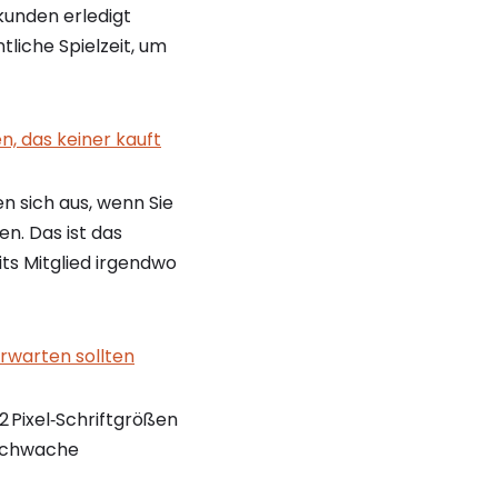
ekunden erledigt
liche Spielzeit, um
, das keiner kauft
en sich aus, wenn Sie
n. Das ist das
eits Mitglied irgendwo
rwarten sollten
2 Pixel‑Schriftgrößen
 schwache