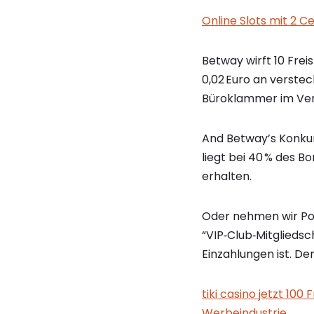
Online Slots mit 2 Ce
Betway wirft 10 Frei
0,02 Euro an verste
Büroklammer im Ver
And Betway’s Konkurr
liegt bei 40 % des B
erhalten.
Oder nehmen wir Poke
“VIP‑Club‑Mitgliedsc
Einzahlungen ist. De
tiki casino jetzt 10
Werbeindustrie