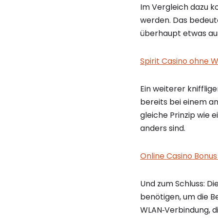
Im Vergleich dazu ko
werden. Das bedeutet
überhaupt etwas au
Spirit Casino ohne 
Ein weiterer kniffli
bereits bei einem a
gleiche Prinzip wie e
anders sind.
Online Casino Bonus
Und zum Schluss: Die
benötigen, um die B
WLAN‑Verbindung, die