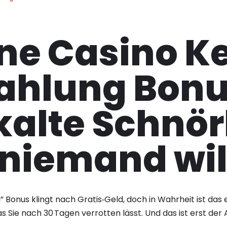
ne Casino K
ahlung Bonu
kalte Schnör
niemand wil
g” Bonus klingt nach Gratis‑Geld, doch in Wahrheit ist das 
as Sie nach 30 Tagen verrotten lässt. Und das ist erst der