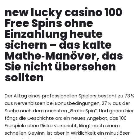
new lucky casino 100
Free Spins ohne
Einzahlung heute
sichern – das kalte
Mathe‑Manöver, das
Sie nicht übersehen
sollten
Der Alltag eines professionellen Spielers besteht zu 73 %
aus Nervenbissen bei Bonusbedingungen, 27 % aus der
Suche nach dem nächsten „Gratis‑Spin“. Und genau hier
fängt die Geschichte an: ein neues Angebot, das 100
Freispiele ohne Risiko verspricht, klingt nach einem
schnellen Gewinn, ist aber in Wirklichkeit ein minutiöser