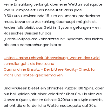
keine Einzahlung verlangt, aber eine Wettumsatzquote
von 30 x imposiert. Das bedeutet, dass jede
0,50‑Euro‑Gewinnrunde 15 Euro an Umsatz produzieren
muss, bevor eine Auszahlung überhaupt möglich ist.
Andernfalls bleibt das Geld im System gefangen – ein
klassisches Beispiel für das
„Gratis‑Lollipop‑am‑Zahnarztstuhl“-Syndrom, das nichts
als leere Versprechungen bietet.
Online Casino Echtzeit Überweisung: Warum das Geld
schneller geht als Ihre Laune
Casino ohne Einsatz – Der bittere Reality-Check für
Profis und Trottel gleichermaßen
Und Mr Green bietet ein ähnliches Puzzle: 100 Spins, aber
nur bei Spielen mit einer Volatilität über 8 %. Ein Slot wie
Gonzo’s Quest, der im Schnitt 0,20 Euro pro Spin abwirft,
erhöht die erforderliche Wettumsatzquote auf 30 x,