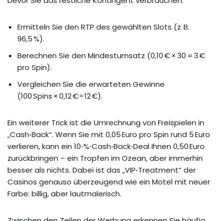
bevor Sie das restliche Kontingent verbrauchen.
Ermitteln Sie den RTP des gewählten Slots (z. B.
96,5 %).
Berechnen Sie den Mindestumsatz (0,10 € × 30 = 3 €
pro Spin).
Vergleichen Sie die erwarteten Gewinne
(100 Spins × 0,12 € ≈ 12 €).
Ein weiterer Trick ist die Umrechnung von Freispielen in
„Cash‑Back“. Wenn Sie mit 0,05 Euro pro Spin rund 5 Euro
verlieren, kann ein 10‑%‑Cash‑Back‑Deal Ihnen 0,50 Euro
zurückbringen – ein Tropfen im Ozean, aber immerhin
besser als nichts. Dabei ist das „VIP‑Treatment“ der
Casinos genauso überzeugend wie ein Motel mit neuer
Farbe: billig, aber lautmalerisch.
Zwischen den Zeilen der Werbung erkennen Sie häufig