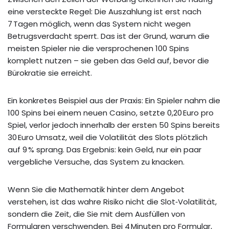
eine versteckte Regel: Die Auszahlung ist erst nach
7 Tagen möglich, wenn das System nicht wegen
Betrugsverdacht sperrt. Das ist der Grund, warum die
meisten Spieler nie die versprochenen 100 Spins
komplett nutzen – sie geben das Geld auf, bevor die
Bürokratie sie erreicht.
Ein konkretes Beispiel aus der Praxis: Ein Spieler nahm die
100 Spins bei einem neuen Casino, setzte 0,20 Euro pro
Spiel, verlor jedoch innerhalb der ersten 50 Spins bereits
30 Euro Umsatz, weil die Volatilität des Slots plötzlich
auf 9 % sprang. Das Ergebnis: kein Geld, nur ein paar
vergebliche Versuche, das System zu knacken.
Wenn Sie die Mathematik hinter dem Angebot
verstehen, ist das wahre Risiko nicht die Slot‑Volatilität,
sondern die Zeit, die Sie mit dem Ausfüllen von
Formularen verschwenden. Bei 4 Minuten pro Formular,