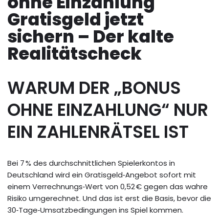
ohne Einzahlung
Gratisgeld jetzt
sichern – Der kalte
Realitätscheck
WARUM DER „BONUS
OHNE EINZAHLUNG“ NUR
EIN ZAHLENRÄTSEL IST
Bei 7 % des durchschnittlichen Spielerkontos in
Deutschland wird ein Gratisgeld‑Angebot sofort mit
einem Verrechnungs‑Wert von 0,52 € gegen das wahre
Risiko umgerechnet. Und das ist erst die Basis, bevor die
30‑Tage‑Umsatzbedingungen ins Spiel kommen.