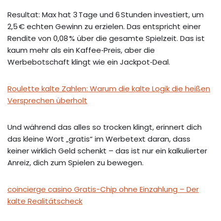
Resultat: Max hat 3 Tage und 6 Stunden investiert, um
2,5 € echten Gewinn zu erzielen. Das entspricht einer
Rendite von 0,08 % über die gesamte Spielzeit. Das ist
kaum mehr als ein Kaffee‑Preis, aber die
Werbebotschaft klingt wie ein Jackpot‑Deal.
Roulette kalte Zahlen: Warum die kalte Logik die heißen
Versprechen überholt
Und während das alles so trocken klingt, erinnert dich
das kleine Wort „gratis“ im Werbetext daran, dass
keiner wirklich Geld schenkt – das ist nur ein kalkulierter
Anreiz, dich zum Spielen zu bewegen.
coincierge casino Gratis-Chip ohne Einzahlung – Der
kalte Realitätscheck