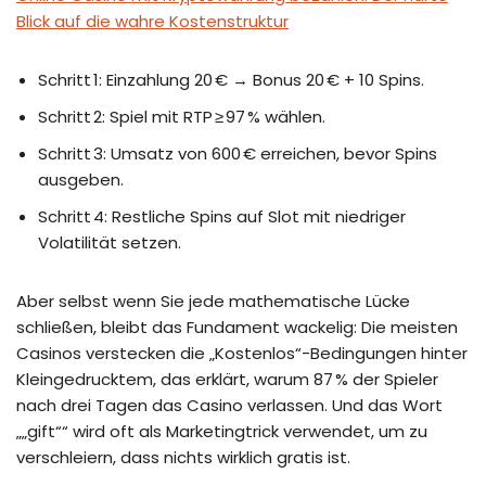
Blick auf die wahre Kostenstruktur
Schritt 1: Einzahlung 20 € → Bonus 20 € + 10 Spins.
Schritt 2: Spiel mit RTP ≥ 97 % wählen.
Schritt 3: Umsatz von 600 € erreichen, bevor Spins
ausgeben.
Schritt 4: Restliche Spins auf Slot mit niedriger
Volatilität setzen.
Aber selbst wenn Sie jede mathematische Lücke
schließen, bleibt das Fundament wackelig: Die meisten
Casinos verstecken die „Kostenlos“-Bedingungen hinter
Kleingedrucktem, das erklärt, warum 87 % der Spieler
nach drei Tagen das Casino verlassen. Und das Wort
„„gift““ wird oft als Marketingtrick verwendet, um zu
verschleiern, dass nichts wirklich gratis ist.