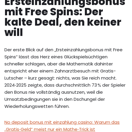
Ersteinzahlungsbonus
mit Free Spins: Der
kalte Deal, den keiner
will
Der erste Blick auf den „Ersteinzahlungsbonus mit Free
Spins“ lässt das Herz eines Glückspielsüchtigen
schneller schlagen, aber die Mathematik dahinter
entspricht eher einem Zahnarztbesuch mit Gratis-
Lutscher – kurz gesagt: nichts, was Sie reich macht.
2024‑2025 zeigte, dass durchschnittlich 73 % der Spieler
den Bonus nie vollständig ausnutzen, weil die
Umsatzbedingungen sie in den Dschungel der
Wiederholungswetten führen.
No deposit bonus mit einzahlung casino: Warum das
„Gratis‑Geld“ meist nur ein Mathe‑Trick ist