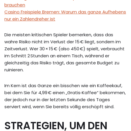
brauchen
Casino Freispiele Bremen: Warum das ganze Aufhebens
nur ein Zahlendreher ist
Die meisten kritischen Spieler bemerken, dass das
wahre Risiko nicht im Verlust der 15 € liegt, sondern im
Zeitverlust. Wer 30 × 15 € (also 450 €) spielt, verbraucht
im Schnitt 2 Stunden an einem Tisch, während er
gleichzeitig das Risiko trägt, das gesamte Budget zu
ruinieren.
Im Kern ist das Ganze ein bisschen wie ein Kaffeekauf,
bei dem Sie für 4,99 € einen „Gratis‑Kaffee“ bekommen,
der jedoch nur in der letzten Sekunde des Tages
serviert wird, wenn Sie bereits völlig erschöpft sind.
STRATEGIEN, UM DEN