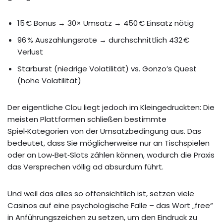
15 € Bonus → 30× Umsatz → 450 € Einsatz nötig
96 % Auszahlungsrate → durchschnittlich 432 €
Verlust
Starburst (niedrige Volatilität) vs. Gonzo’s Quest
(hohe Volatilität)
Der eigentliche Clou liegt jedoch im Kleingedruckten: Die
meisten Plattformen schließen bestimmte
Spiel‑Kategorien von der Umsatzbedingung aus. Das
bedeutet, dass Sie möglicherweise nur an Tischspielen
oder an Low‑Bet‑Slots zählen können, wodurch die Praxis
das Versprechen völlig ad absurdum führt.
Und weil das alles so offensichtlich ist, setzen viele
Casinos auf eine psychologische Falle – das Wort „free“
in Anführungszeichen zu setzen, um den Eindruck zu