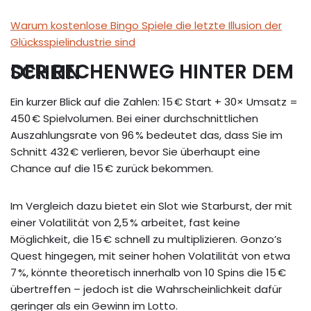
Warum kostenlose Bingo Spiele die letzte Illusion der
Glücksspielindustrie sind
DER RECHENWEG HINTER DEM SCHEIN
Ein kurzer Blick auf die Zahlen: 15 € Start + 30× Umsatz =
450 € Spielvolumen. Bei einer durchschnittlichen
Auszahlungsrate von 96 % bedeutet das, dass Sie im
Schnitt 432 € verlieren, bevor Sie überhaupt eine
Chance auf die 15 € zurück bekommen.
Im Vergleich dazu bietet ein Slot wie Starburst, der mit
einer Volatilität von 2,5 % arbeitet, fast keine
Möglichkeit, die 15 € schnell zu multiplizieren. Gonzo’s
Quest hingegen, mit seiner hohen Volatilität von etwa
7 %, könnte theoretisch innerhalb von 10 Spins die 15 €
übertreffen – jedoch ist die Wahrscheinlichkeit dafür
geringer als ein Gewinn im Lotto.