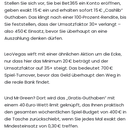
Stellen Sie sich vor, Sie bei Bet365 ein Konto eröffnen,
geben exakt 15 € ein und erhalten sofort 15 € „Cashlib“
Guthaben. Das klingt nach einer 100‑Prozent‑Rendite, bis
Sie feststellen, dass der Umsatzfaktor 30× verlangt –
also 450 € Einsatz, bevor Sie überhaupt an eine
Auszahlung denken dürfen.
LeoVegas wirft mit einer ähnlichen Aktion um die Ecke,
nur dass hier das Minimum 20 € beträgt und der
Umsatzfaktor auf 35× steigt. Das bedeutet 700 €
Spiel‑Turnover, bevor das Geld überhaupt den Weg in
die reale Bank findet.
Und Mr Green? Dort wird das „Gratis‑Guthaben“ mit
einem 40‑Euro‑Wett‑limit geknüpft, das Ihnen praktisch
den gesamten wöchentlichen Spiel‑Budget von 400 € in
die Tasche zurückschiebt, wenn Sie jedes Mal exakt den
Mindesteinsatz von 0,30 € treffen.