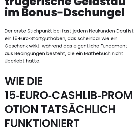
trügerische Geldstau
im Bonus-Dschungel
Der erste Stichpunkt bei fast jedem Neukunden‑Deal ist
ein 15‑Euro‑Startguthaben, das scheinbar wie ein
Geschenk wirkt, während das eigentliche Fundament
aus Bedingungen besteht, die ein Mathebuch nicht
überlebt hätte.
WIE DIE
15‑EURO‑CASHLIB‑PROM
OTION TATSÄCHLICH
FUNKTIONIERT