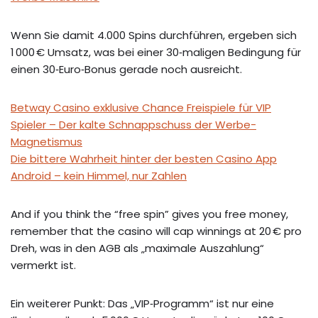
Wenn Sie damit 4.000 Spins durchführen, ergeben sich
1 000 € Umsatz, was bei einer 30‑maligen Bedingung für
einen 30‑Euro‑Bonus gerade noch ausreicht.
Betway Casino exklusive Chance Freispiele für VIP
Spieler – Der kalte Schnappschuss der Werbe-
Magnetismus
Die bittere Wahrheit hinter der besten Casino App
Android – kein Himmel, nur Zahlen
And if you think the “free spin” gives you free money,
remember that the casino will cap winnings at 20 € pro
Dreh, was in den AGB als „maximale Auszahlung“
vermerkt ist.
Ein weiterer Punkt: Das „VIP‑Programm“ ist nur eine