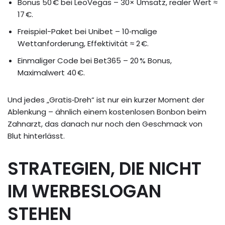
Bonus 50 € bei LeoVegas – 30× Umsatz, realer Wert ≈
17 €.
Freispiel-Paket bei Unibet – 10‑malige
Wettanforderung, Effektivität ≈ 2 €.
Einmaliger Code bei Bet365 – 20 % Bonus,
Maximalwert 40 €.
Und jedes „Gratis‑Dreh“ ist nur ein kurzer Moment der
Ablenkung – ähnlich einem kostenlosen Bonbon beim
Zahnarzt, das danach nur noch den Geschmack von
Blut hinterlässt.
STRATEGIEN, DIE NICHT
IM WERBESLOGAN
STEHEN