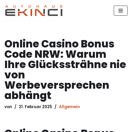
Zum
Inhalt
springen
Online Casino Bonus
Code NRW: Warum
Ihre Glückssträhne nie
von
Werbeversprechen
abhängt
von
21. Februar 2025
Allgemein