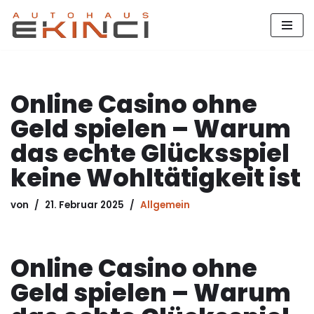
Zum
Inhalt
springen
Online Casino ohne
Geld spielen – Warum
das echte Glücksspiel
keine Wohltätigkeit ist
von
21. Februar 2025
Allgemein
Online Casino ohne
Geld spielen – Warum