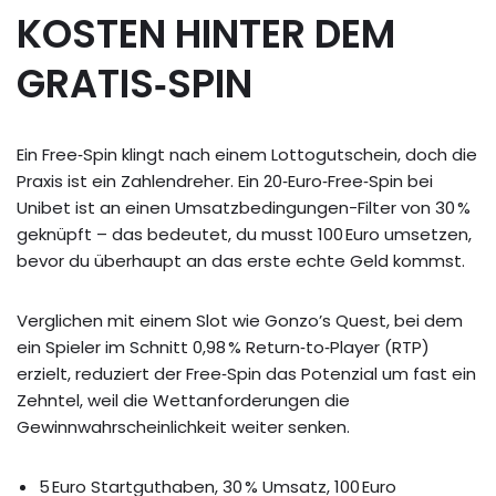
KOSTEN HINTER DEM
GRATIS‑SPIN
Ein Free‑Spin klingt nach einem Lottogutschein, doch die
Praxis ist ein Zahlendreher. Ein 20‑Euro‑Free‑Spin bei
Unibet ist an einen Umsatzbedingungen-Filter von 30 %
geknüpft – das bedeutet, du musst 100 Euro umsetzen,
bevor du überhaupt an das erste echte Geld kommst.
Verglichen mit einem Slot wie Gonzo’s Quest, bei dem
ein Spieler im Schnitt 0,98 % Return‑to‑Player (RTP)
erzielt, reduziert der Free‑Spin das Potenzial um fast ein
Zehntel, weil die Wettanforderungen die
Gewinnwahrscheinlichkeit weiter senken.
5 Euro Startguthaben, 30 % Umsatz, 100 Euro