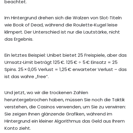
beachtet.
Im Hintergrund drehen sich die Walzen von Slot‑Titeln
wie Book of Dead, während die Roulette‑Kugel leise
klimpert. Der Unterschied ist nur die Lautstärke, nicht
das Ergebnis.
Ein letztes Beispiel: Unibet bietet 25 Freispiele, aber das
Umsatz‑Limit beträgt 125 €. 125 € ÷ 5 € Einsatz = 25
Spins. 25 × 0,05 Verlust = 1,25 € erwarteter Verlust – das
ist das wahre „free“.
Und jetzt, wo wir die trockenen Zahlen
heruntergebrochen haben, müssen Sie noch die Taktik
verstehen, die Casinos verwenden, um Sie zu verwirren:
Sie zeigen Ihnen glänzende Grafiken, während im
Hintergrund ein kleiner Algorithmus das Geld aus Ihrem
Konto zieht.