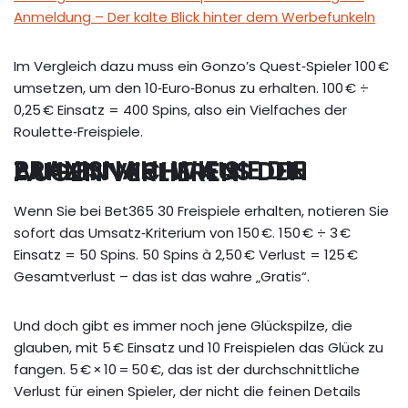
Anmeldung – Der kalte Blick hinter dem Werbefunkeln
Im Vergleich dazu muss ein Gonzo’s Quest‑Spieler 100 €
umsetzen, um den 10‑Euro‑Bonus zu erhalten. 100 € ÷
0,25 € Einsatz = 400 Spins, also ein Vielfaches der
Roulette‑Freispiele.
PRAXISNAH: WIE SIE DIE ZAHLEN NICHT AUS DEN AUGEN VERLIEREN
Wenn Sie bei Bet365 30 Freispiele erhalten, notieren Sie
sofort das Umsatz‑Kriterium von 150 €. 150 € ÷ 3 €
Einsatz = 50 Spins. 50 Spins à 2,50 € Verlust = 125 €
Gesamtverlust – das ist das wahre „Gratis“.
Und doch gibt es immer noch jene Glückspilze, die
glauben, mit 5 € Einsatz und 10 Freispielen das Glück zu
fangen. 5 € × 10 = 50 €, das ist der durchschnittliche
Verlust für einen Spieler, der nicht die feinen Details