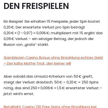
DEN FREISPIELEN
Ein Beispiel: Sie erhalten 15 Freispiele, jeder Spin kostet
0,20 €. Der erwartete Verlust pro Spin beträgt
0,20 € × (1 – 0,97) = 0,006 €; multipliziert mit 15 ergibt das
0,09 € Verlust – ein winziger Betrag, der jedoch die
Illusion von „gratis“ stärkt.
Gamblezen Casino Bonus ohne Einzahlung echtes Geld
– Der kalte Mathe‑Trick, den keiner will
Aber sobald das Umsatz‑Kriterium von 50 € greift,
steigt der Verlust drastisch. 50 € ÷ 0,20 € = 250 Spins
nötig, das sind 250 × 0,006 € = 1,5 € erwarteter Verlust –
jetzt wird’s ernst.
Betalright Casino 130 Free Spins ohne Einzahlung bei