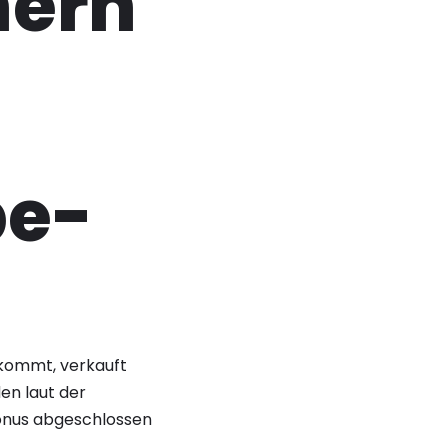
hern
be-
ekommt, verkauft
en laut der
onus abgeschlossen