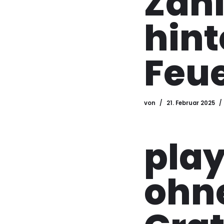
Zah
hin
Feu
von
21. Februar 2025
pla
ohne