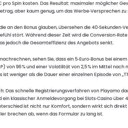
€ pro Spin kosten. Das Resultat: maximaler möglicher Gew
er Betrag, aber kaum genug, um das Werbe‑Versprechen zu 
, die an den Bonus glauben, übersehen die 40‑Sekunden‑
gefühl stört. Während dieser Zeit wird die Conversion‑Rate
 das jedoch die Gesamteffizienz des Angebots senkt.
 nachrechnen, sehen Sie, dass ein 5‑Euro‑Bonus bei einem
) von 96 % und einer Volatilität von 2,5 % im Mittel nach n
s ist weniger als die Dauer einer einzelnen Episode von „
ich: Das schnelle Registrierungsverfahren von Playamo d
 ein klassischer Anmeldevorgang bei Slots‑Casino über 
erschied ist nicht nur Komfort, sondern wirkt sich direk
ler brechen ab, wenn das Formular zu lang ist.