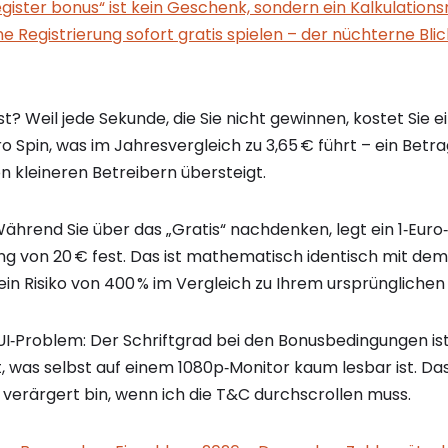
egister bonus“ ist kein Geschenk, sondern ein Kalkulatio
e Registrierung sofort gratis spielen – der nüchterne Blic
t? Weil jede Sekunde, die Sie nicht gewinnen, kostet Sie e
o Spin, was im Jahresvergleich zu 3,65 € führt – ein Betra
kleineren Betreibern übersteigt.
: Während Sie über das „Gratis“ nachdenken, legt ein 1‑Eu
g von 20 € fest. Das ist mathematisch identisch mit dem
in Risiko von 400 % im Vergleich zu Ihrem ursprünglichen 
I‑Problem: Der Schriftgrad bei den Bonusbedingungen ist
, was selbst auf einem 1080p‑Monitor kaum lesbar ist. Das
 verärgert bin, wenn ich die T&C durchscrollen muss.