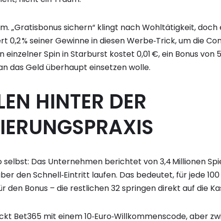
m. „Gratisbonus sichern“ klingt nach Wohltätigkeit, doch 
iert 0,2 % seiner Gewinne in diesen Werbe‑Trick, um die Co
n einzelner Spin in Starburst kostet 0,01 €, ein Bonus von 5 
n das Geld überhaupt einsetzen wolle.
LEN HINTER DER
RIERUNGSPRAXIS
o selbst: Das Unternehmen berichtet von 3,4 Millionen Spi
er den Schnell‑Eintritt laufen. Das bedeutet, für jede 10
ür den Bonus – die restlichen 32 springen direkt auf die Ka
ockt Bet365 mit einem 10‑Euro‑Willkommenscode, aber zwi