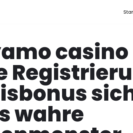
Star
yamo casino
 Registrier
isbonus sic
as wahre