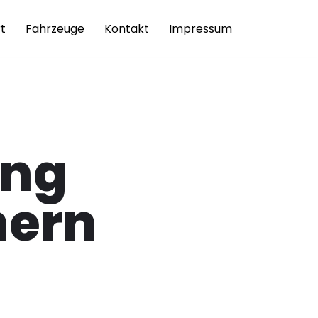
t
Fahrzeuge
Kontakt
Impressum
ung
hern