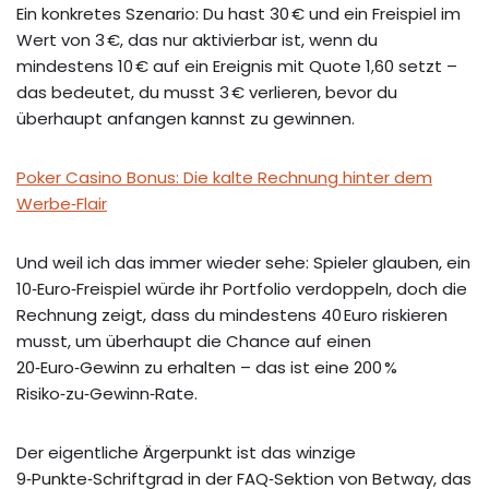
Ein konkretes Szenario: Du hast 30 € und ein Freispiel im
Wert von 3 €, das nur aktivierbar ist, wenn du
mindestens 10 € auf ein Ereignis mit Quote 1,60 setzt –
das bedeutet, du musst 3 € verlieren, bevor du
überhaupt anfangen kannst zu gewinnen.
Poker Casino Bonus: Die kalte Rechnung hinter dem
Werbe‑Flair
Und weil ich das immer wieder sehe: Spieler glauben, ein
10‑Euro‑Freispiel würde ihr Portfolio verdoppeln, doch die
Rechnung zeigt, dass du mindestens 40 Euro riskieren
musst, um überhaupt die Chance auf einen
20‑Euro‑Gewinn zu erhalten – das ist eine 200 %
Risiko‑zu‑Gewinn‑Rate.
Der eigentliche Ärgerpunkt ist das winzige
9‑Punkte‑Schriftgrad in der FAQ‑Sektion von Betway, das