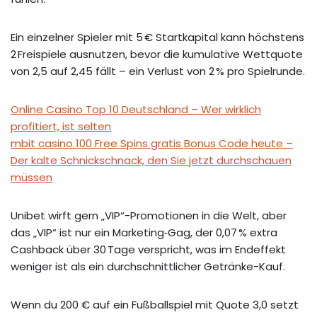
Ein einzelner Spieler mit 5 € Startkapital kann höchstens
2 Freispiele ausnutzen, bevor die kumulative Wettquote
von 2,5 auf 2,45 fällt – ein Verlust von 2 % pro Spielrunde.
Online Casino Top 10 Deutschland – Wer wirklich
profitiert, ist selten
mbit casino 100 Free Spins gratis Bonus Code heute –
Der kalte Schnickschnack, den Sie jetzt durchschauen
müssen
Unibet wirft gern „VIP“-Promotionen in die Welt, aber
das „VIP“ ist nur ein Marketing‑Gag, der 0,07 % extra
Cashback über 30 Tage verspricht, was im Endeffekt
weniger ist als ein durchschnittlicher Getränke-Kauf.
Wenn du 200 € auf ein Fußballspiel mit Quote 3,0 setzt