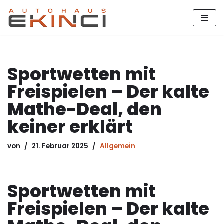
Zum
Inhalt
springen
Sportwetten mit
Freispielen – Der kalte
Mathe-Deal, den
keiner erklärt
von
21. Februar 2025
Allgemein
Sportwetten mit
Freispielen – Der kalte