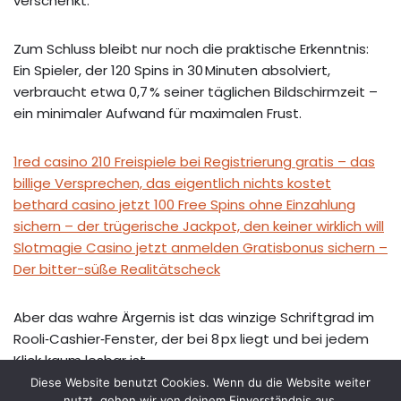
verschenkt.
Zum Schluss bleibt nur noch die praktische Erkenntnis:
Ein Spieler, der 120 Spins in 30 Minuten absolviert,
verbraucht etwa 0,7 % seiner täglichen Bildschirmzeit –
ein minimaler Aufwand für maximalen Frust.
1red casino 210 Freispiele bei Registrierung gratis – das
billige Versprechen, das eigentlich nichts kostet
bethard casino jetzt 100 Free Spins ohne Einzahlung
sichern – der trügerische Jackpot, den keiner wirklich will
Slotmagie Casino jetzt anmelden Gratisbonus sichern –
Der bitter-süße Realitätscheck
Aber das wahre Ärgernis ist das winzige Schriftgrad im
Rooli‑Cashier‑Fenster, der bei 8 px liegt und bei jedem
Klick kaum lesbar ist.
Diese Website benutzt Cookies. Wenn du die Website weiter
nutzt, gehen wir von deinem Einverständnis aus.