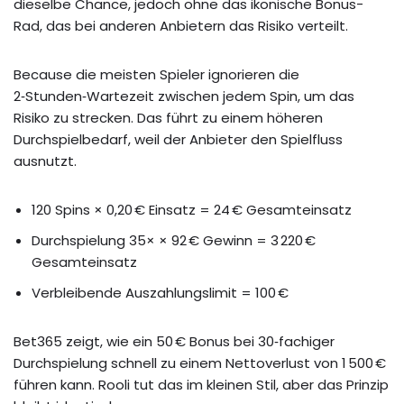
dieselbe Chance, jedoch ohne das ikonische Bonus-
Rad, das bei anderen Anbietern das Risiko verteilt.
Because die meisten Spieler ignorieren die
2‑Stunden‑Wartezeit zwischen jedem Spin, um das
Risiko zu strecken. Das führt zu einem höheren
Durchspielbedarf, weil der Anbieter den Spielfluss
ausnutzt.
120 Spins × 0,20 € Einsatz = 24 € Gesamteinsatz
Durchspielung 35× × 92 € Gewinn = 3 220 €
Gesamteinsatz
Verbleibende Auszahlungslimit = 100 €
Bet365 zeigt, wie ein 50 € Bonus bei 30‑fachiger
Durchspielung schnell zu einem Nettoverlust von 1 500 €
führen kann. Rooli tut das im kleinen Stil, aber das Prinzip