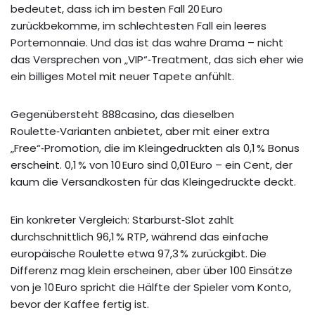
bedeutet, dass ich im besten Fall 20 Euro
zurückbekomme, im schlechtesten Fall ein leeres
Portemonnaie. Und das ist das wahre Drama – nicht
das Versprechen von „VIP“‑Treatment, das sich eher wie
ein billiges Motel mit neuer Tapete anfühlt.
Gegenübersteht 888casino, das dieselben
Roulette‑Varianten anbietet, aber mit einer extra
„Free“‑Promotion, die im Kleingedruckten als 0,1 % Bonus
erscheint. 0,1 % von 10 Euro sind 0,01 Euro – ein Cent, der
kaum die Versandkosten für das Kleingedruckte deckt.
Ein konkreter Vergleich: Starburst‑Slot zahlt
durchschnittlich 96,1 % RTP, während das einfache
europäische Roulette etwa 97,3 % zurückgibt. Die
Differenz mag klein erscheinen, aber über 100 Einsätze
von je 10 Euro spricht die Hälfte der Spieler vom Konto,
bevor der Kaffee fertig ist.