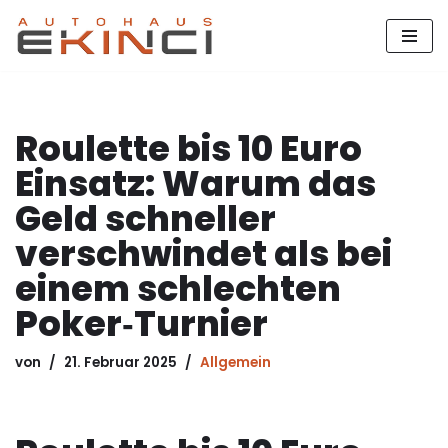
Zum
Inhalt
springen
Roulette bis 10 Euro
Einsatz: Warum das
Geld schneller
verschwindet als bei
einem schlechten
Poker‑Turnier
von
21. Februar 2025
Allgemein