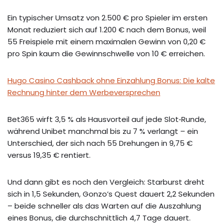
Ein typischer Umsatz von 2.500 € pro Spieler im ersten
Monat reduziert sich auf 1.200 € nach dem Bonus, weil
55 Freispiele mit einem maximalen Gewinn von 0,20 €
pro Spin kaum die Gewinnschwelle von 10 € erreichen.
Hugo Casino Cashback ohne Einzahlung Bonus: Die kalte
Rechnung hinter dem Werbeversprechen
Bet365 wirft 3,5 % als Hausvorteil auf jede Slot‑Runde,
während Unibet manchmal bis zu 7 % verlangt – ein
Unterschied, der sich nach 55 Drehungen in 9,75 €
versus 19,35 € rentiert.
Und dann gibt es noch den Vergleich: Starburst dreht
sich in 1,5 Sekunden, Gonzo’s Quest dauert 2,2 Sekunden
– beide schneller als das Warten auf die Auszahlung
eines Bonus, die durchschnittlich 4,7 Tage dauert.