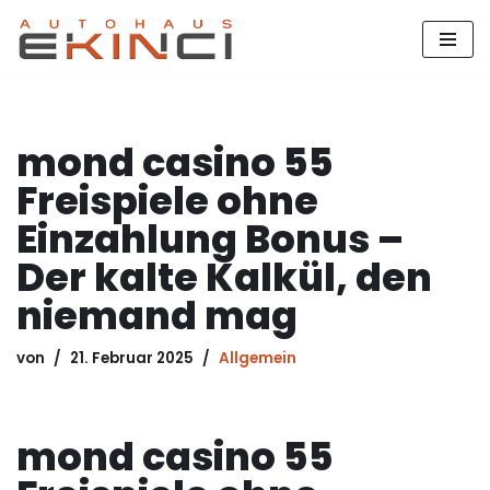
Zum
Inhalt
springen
mond casino 55
Freispiele ohne
Einzahlung Bonus –
Der kalte Kalkül, den
niemand mag
von
21. Februar 2025
Allgemein
mond casino 55