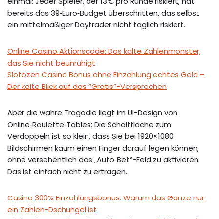
einmal: Jeder Spieler, der 13 € pro Runde riskiert, hat
bereits das 39‑Euro‑Budget überschritten, das selbst
ein mittelmäßiger Daytrader nicht täglich riskiert.
Online Casino Aktionscode: Das kalte Zahlenmonster,
das Sie nicht beunruhigt
Slotozen Casino Bonus ohne Einzahlung echtes Geld –
Der kalte Blick auf das “Gratis”-Versprechen
Aber die wahre Tragödie liegt im UI-Design von
Online‑Roulette‑Tables: Die Schaltfläche zum
Verdoppeln ist so klein, dass Sie bei 1920×1080
Bildschirmen kaum einen Finger darauf legen können,
ohne versehentlich das „Auto‑Bet“-Feld zu aktivieren.
Das ist einfach nicht zu ertragen.
Casino 300% Einzahlungsbonus: Warum das Ganze nur
ein Zahlen-Dschungel ist