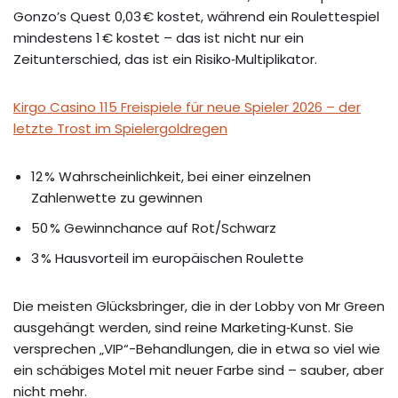
Gonzo’s Quest 0,03 € kostet, während ein Roulettespiel
mindestens 1 € kostet – das ist nicht nur ein
Zeitunterschied, das ist ein Risiko‑Multiplikator.
Kirgo Casino 115 Freispiele für neue Spieler 2026 – der
letzte Trost im Spielergoldregen
12 % Wahrscheinlichkeit, bei einer einzelnen
Zahlenwette zu gewinnen
50 % Gewinnchance auf Rot/Schwarz
3 % Hausvorteil im europäischen Roulette
Die meisten Glücksbringer, die in der Lobby von Mr Green
ausgehängt werden, sind reine Marketing‑Kunst. Sie
versprechen „VIP“-Behandlungen, die in etwa so viel wie
ein schäbiges Motel mit neuer Farbe sind – sauber, aber
nicht mehr.