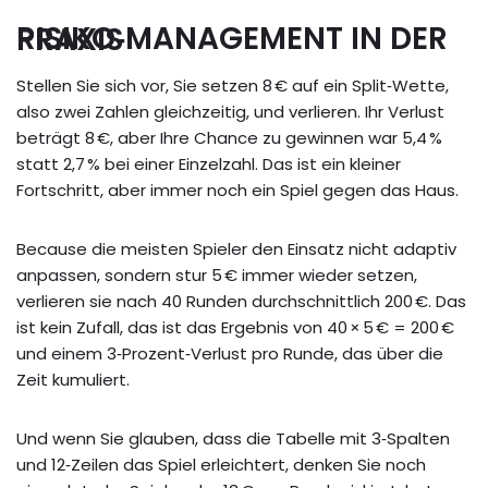
RISIKO‑MANAGEMENT IN DER PRAXIS
Stellen Sie sich vor, Sie setzen 8 € auf ein Split‑Wette,
also zwei Zahlen gleichzeitig, und verlieren. Ihr Verlust
beträgt 8 €, aber Ihre Chance zu gewinnen war 5,4 %
statt 2,7 % bei einer Einzelzahl. Das ist ein kleiner
Fortschritt, aber immer noch ein Spiel gegen das Haus.
Because die meisten Spieler den Einsatz nicht adaptiv
anpassen, sondern stur 5 € immer wieder setzen,
verlieren sie nach 40 Runden durchschnittlich 200 €. Das
ist kein Zufall, das ist das Ergebnis von 40 × 5 € = 200 €
und einem 3‑Prozent‑Verlust pro Runde, das über die
Zeit kumuliert.
Und wenn Sie glauben, dass die Tabelle mit 3‑Spalten
und 12‑Zeilen das Spiel erleichtert, denken Sie noch