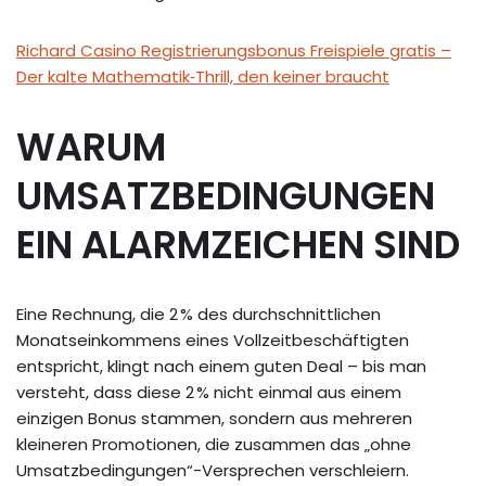
Richard Casino Registrierungsbonus Freispiele gratis –
Der kalte Mathematik‑Thrill, den keiner braucht
WARUM
UMSATZBEDINGUNGEN
EIN ALARMZEICHEN SIND
Eine Rechnung, die 2 % des durchschnittlichen
Monatseinkommens eines Vollzeitbeschäftigten
entspricht, klingt nach einem guten Deal – bis man
versteht, dass diese 2 % nicht einmal aus einem
einzigen Bonus stammen, sondern aus mehreren
kleineren Promotionen, die zusammen das „ohne
Umsatzbedingungen“-Versprechen verschleiern.