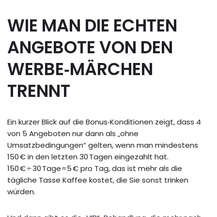
WIE MAN DIE ECHTEN
ANGEBOTE VON DEN
WERBE‑MÄRCHEN
TRENNT
Ein kurzer Blick auf die Bonus‑Konditionen zeigt, dass 4
von 5 Angeboten nur dann als „ohne
Umsatzbedingungen“ gelten, wenn man mindestens
150 € in den letzten 30 Tagen eingezahlt hat.
150 € ÷ 30 Tage ≈ 5 € pro Tag, das ist mehr als die
tägliche Tasse Kaffee kostet, die Sie sonst trinken
würden.