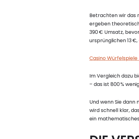
Betrachten wir das re
ergeben theoretisch 
390 € Umsatz, bevor 
ursprünglichen 13 €, 
Casino Würfelspiele E
Im Vergleich dazu bi
– das ist 800 % weni
Und wenn Sie dann n
wird schnell klar, da
ein mathematisches 