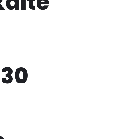
kalte
130