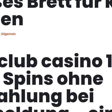
es Brett für 
len
Allgemein
 club casino 
 Spins ohne
ahlung bei