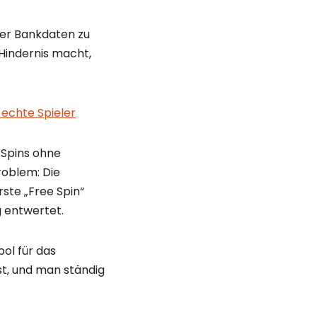
hrer Bankdaten zu
Hindernis macht,
 echte Spieler
 Spins ohne
roblem: Die
rste „Free Spin“
g entwertet.
bol für das
st, und man ständig