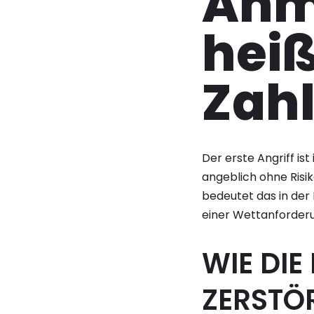
Anm
heiß
Zah
Der erste Angriff is
angeblich ohne Risi
bedeutet das in der 
einer Wettanforderu
WIE DIE
ZERSTÖ