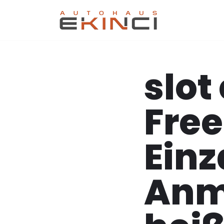
Zum
Inhalt
springen
slot
Free
Einz
Anm