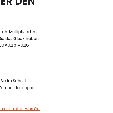
TER DEN
eh. Multipliziert mit
Sie das Glück haben,
0 × 0,2 % = 0,26
Sie im Schnitt
n Tempo, das sogar
s ist nichts, was Sie