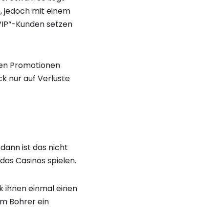
n, jedoch mit einem
„VIP“-Kunden setzen
sten Promotionen
k nur auf Verluste
 dann ist das nicht
 das Casinos spielen.
ck ihnen einmal einen
im Bohrer ein