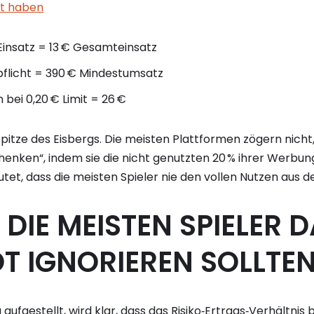
et haben
 Einsatz = 13 € Gesamteinsatz
flicht = 390 € Mindestumsatz
bei 0,20 € Limit = 26 €
 Spitze des Eisbergs. Die meisten Plattformen zögern nich
chenken“, indem sie die nicht genutzten 20 % ihrer Werbu
tet, dass die meisten Spieler nie den vollen Nutzen aus de
IE MEISTEN SPIELER 
T IGNORIEREN SOLLTE
ufgestellt, wird klar, dass das Risiko‑Ertrags‑Verhältnis bei