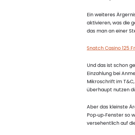
Ein weiteres Ärgerni
aktivieren, was die
das man an einer Ste
Snatch Casino 125 Fr
Und das ist schon ge
Einzahlung bei Anme
Mikroschrift im T&C, 
überhaupt nutzen dür
Aber das kleinste Är
Pop‑up‑Fenster so wi
versehentlich auf die