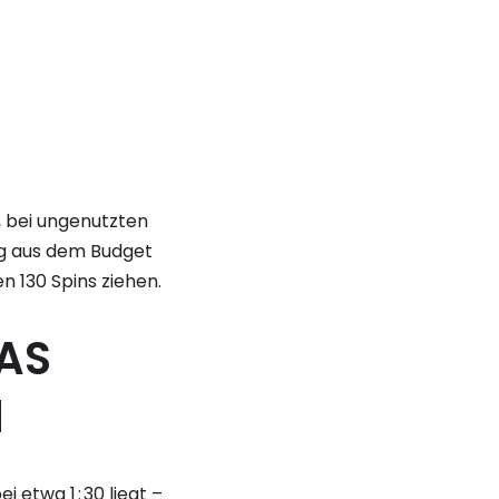
t, bei ungenutzten
ng aus dem Budget
n 130 Spins ziehen.
DAS
N
 etwa 1 : 30 liegt –