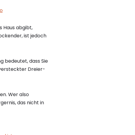
no
as Haus abgibt,
lockender, ist jedoch
ng bedeutet, dass Sie
versteckter Dreier-
gen. Wer also
ernis, das nicht in