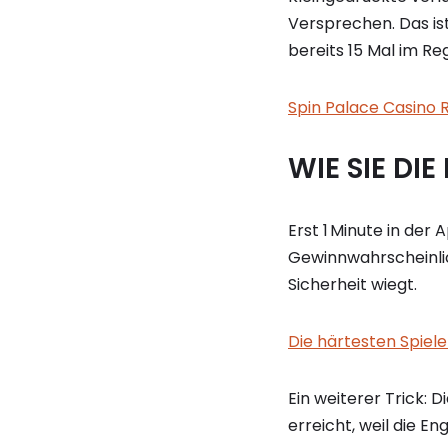
Versprechen. Das is
bereits 15 Mal im R
Spin Palace Casino R
WIE SIE DI
Erst 1 Minute in der 
Gewinnwahrscheinlichk
Sicherheit wiegt.
Die härtesten Spiel
Ein weiterer Trick: 
erreicht, weil die E