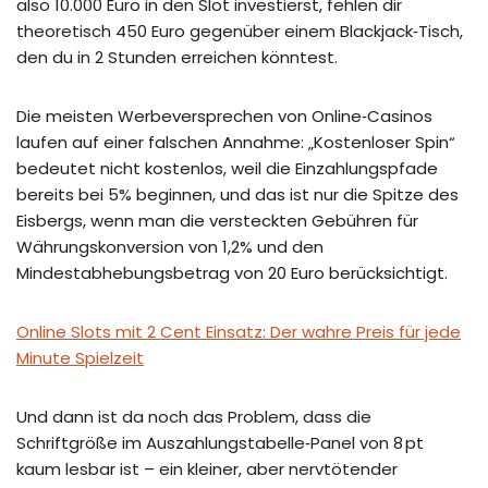
also 10.000 Euro in den Slot investierst, fehlen dir
theoretisch 450 Euro gegenüber einem Blackjack‑Tisch,
den du in 2 Stunden erreichen könntest.
Die meisten Werbeversprechen von Online‑Casinos
laufen auf einer falschen Annahme: „Kostenloser Spin“
bedeutet nicht kostenlos, weil die Einzahlungspfade
bereits bei 5% beginnen, und das ist nur die Spitze des
Eisbergs, wenn man die versteckten Gebühren für
Währungskonversion von 1,2% und den
Mindestabhebungsbetrag von 20 Euro berücksichtigt.
Online Slots mit 2 Cent Einsatz: Der wahre Preis für jede
Minute Spielzeit
Und dann ist da noch das Problem, dass die
Schriftgröße im Auszahlungstabelle‑Panel von 8 pt
kaum lesbar ist – ein kleiner, aber nervtötender