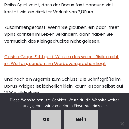
Risiko‑Spiel zeigt, dass der Bonus fast genauso viel
kostet wie ein direkter Verlust von 2,8 Euro.
Zusammengefasst: Wenn Sie glauben, ein paar „free“
Spins könnten Ihr Leben verändern, dann haben Sie
vermutlich das Kleingedruckte nicht gelesen.
Casino Craps Echtgeld: Warum das wahre Risiko nicht
im Würfeln, sondern im Werbeversprechen liegt
Und noch ein Ärgernis zum Schluss: Die Schriftgröße im
Bonus‑Widget ist lächerlich klein, kaum lesbar selbst auf
1080p‑Bildschirm.
Diese Website benutzt Cookies. Wenn du die Website weiter
nutzt, gehen wir von deinem Einverständnis aus.
OK
Nein