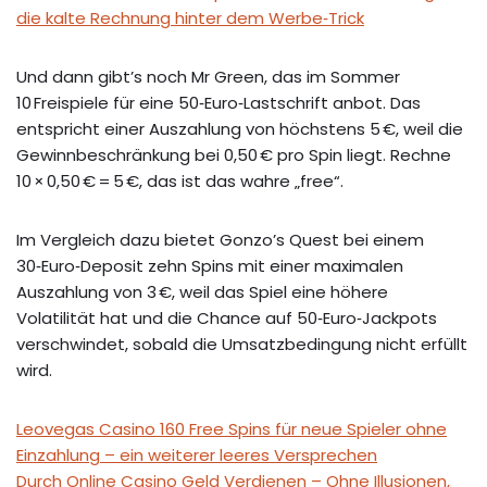
die kalte Rechnung hinter dem Werbe‑Trick
Und dann gibt’s noch Mr Green, das im Sommer
10 Freispiele für eine 50‑Euro‑Lastschrift anbot. Das
entspricht einer Auszahlung von höchstens 5 €, weil die
Gewinnbeschränkung bei 0,50 € pro Spin liegt. Rechne
10 × 0,50 € = 5 €, das ist das wahre „free“.
Im Vergleich dazu bietet Gonzo’s Quest bei einem
30‑Euro‑Deposit zehn Spins mit einer maximalen
Auszahlung von 3 €, weil das Spiel eine höhere
Volatilität hat und die Chance auf 50‑Euro‑Jackpots
verschwindet, sobald die Umsatzbedingung nicht erfüllt
wird.
Leovegas Casino 160 Free Spins für neue Spieler ohne
Einzahlung – ein weiterer leeres Versprechen
Durch Online Casino Geld Verdienen – Ohne Illusionen,