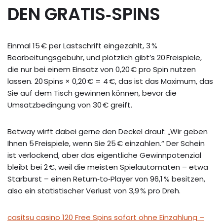
DEN GRATIS‑SPINS
Einmal 15 € per Lastschrift eingezahlt, 3 %
Bearbeitungsgebühr, und plötzlich gibt’s 20 Freispiele,
die nur bei einem Einsatz von 0,20 € pro Spin nutzen
lassen. 20 Spins × 0,20 € = 4 €, das ist das Maximum, das
Sie auf dem Tisch gewinnen können, bevor die
Umsatzbedingung von 30 € greift.
Betway wirft dabei gerne den Deckel drauf: „Wir geben
Ihnen 5 Freispiele, wenn Sie 25 € einzahlen.“ Der Schein
ist verlockend, aber das eigentliche Gewinnpotenzial
bleibt bei 2 €, weil die meisten Spielautomaten – etwa
Starburst – einen Return‑to‑Player von 96,1 % besitzen,
also ein statistischer Verlust von 3,9 % pro Dreh.
casitsu casino 120 Free Spins sofort ohne Einzahlung –