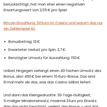
berücksichtigt, hat man eher einen negativen
Erwartungswert von 2,55 € pro Spiel.
Bitcoin‑Einzahlung: 50 Euro im Casino und warum das nur
ein Zahlenspiel ist
Bonusbetrag: 10 €
Erwarteter Verlust pro Spin: 2,7 €
Benötigter Umsatz für Auszahlung: 150 €
Unibet hingegen verlangt einen 40‑fachen Umsatz des
Bonus, also 400 € bei einem 10‑Euro-Bonus. Das sind
8‑mal mehr als das, was das Casino selbst liefert.
Und dann das Kleingedruckte: 30‑Tage‑Gültigkeit,
5‑maliger Mindesteinsatz, maximal 2 Euro pro Einsatz.
Wer das nicht beachtet, verliert den Bonus – und das