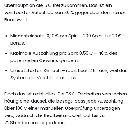
überhaupt an die 5 € frei zu kommen. Das ist ein
versteckter Aufschlag von 40 % gegenüber dem reinen
Bonuswert.
Mindesteinsatz: 0,10 € pro Spin – 200 Spins für 20 €
Bonus.
Maximale Auszahlung pro Spin: 0,50 € – 40 % des
potenziellen Gewinns gesperrt.
Umsatzfaktor: 35‑fach – realistisch 45‑fach, weil das
System die Volatilität anpasst.
Doch das ist nicht alles. Die T&C-Feinheiten verstecken
häufig eine Klausel, die besagt, dass jede Auszahlung
über 100 € einer manuellen Überprüfung unterzogen
wird, wodurch die Bearbeitungszeit auf bis zu
72 Stunden ansteigen kann.