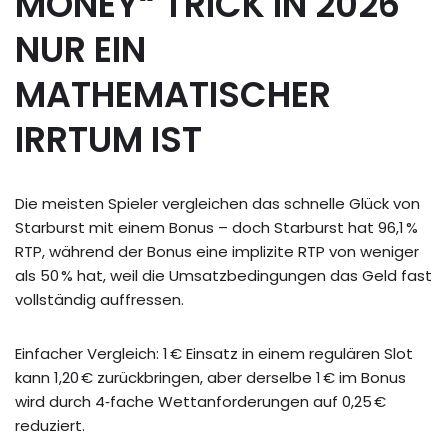
MONEY“ TRICK IN 2026
NUR EIN
MATHEMATISCHER
IRRTUM IST
Die meisten Spieler vergleichen das schnelle Glück von
Starburst mit einem Bonus – doch Starburst hat 96,1 %
RTP, während der Bonus eine implizite RTP von weniger
als 50 % hat, weil die Umsatzbedingungen das Geld fast
vollständig auffressen.
Einfacher Vergleich: 1 € Einsatz in einem regulären Slot
kann 1,20 € zurückbringen, aber derselbe 1 € im Bonus
wird durch 4‑fache Wettanforderungen auf 0,25 €
reduziert.