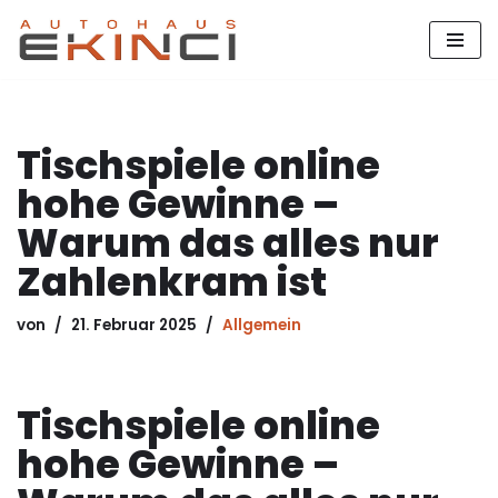
Zum
Inhalt
springen
Tischspiele online
hohe Gewinne –
Warum das alles nur
Zahlenkram ist
von
21. Februar 2025
Allgemein
Tischspiele online
hohe Gewinne –