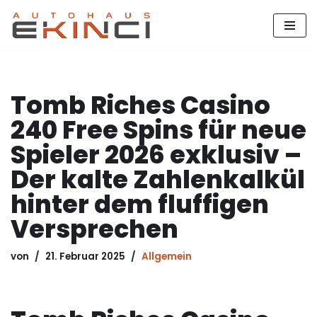
Zum
Inhalt
springen
Tomb Riches Casino
240 Free Spins für neue
Spieler 2026 exklusiv –
Der kalte Zahlenkalkül
hinter dem fluffigen
Versprechen
von
21. Februar 2025
Allgemein