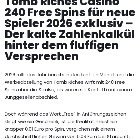
Tomb Riches Casino
240 Free Spins für neue
Spieler 2026 exklusiv –
Der kalte Zahlenkalkül
hinter dem fluffigen
Versprechen
2026 rollt das Jahr bereits in den fünften Monat, und die
Werbeabteilung von Tomb Riches wirft mit 240 Free
Spins über die Straße, als wären sie Konfetti auf einem
Junggesellenabschied.
Doch während das Wort „Free“ in Anführungszeichen
klingt wie ein Geschenk, ist die Realität meist ein
knapper 0,01 Euro pro Spin, verglichen mit einem
durchschnittlichen Gewinn von 0,03 Euro bei Starburst,