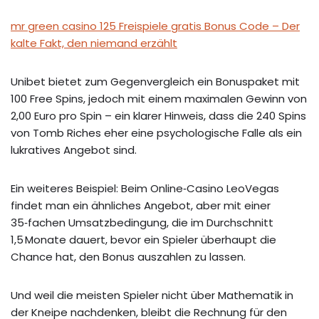
mr green casino 125 Freispiele gratis Bonus Code – Der
kalte Fakt, den niemand erzählt
Unibet bietet zum Gegenvergleich ein Bonuspaket mit
100 Free Spins, jedoch mit einem maximalen Gewinn von
2,00 Euro pro Spin – ein klarer Hinweis, dass die 240 Spins
von Tomb Riches eher eine psychologische Falle als ein
lukratives Angebot sind.
Ein weiteres Beispiel: Beim Online‑Casino LeoVegas
findet man ein ähnliches Angebot, aber mit einer
35‑fachen Umsatzbedingung, die im Durchschnitt
1,5 Monate dauert, bevor ein Spieler überhaupt die
Chance hat, den Bonus auszahlen zu lassen.
Und weil die meisten Spieler nicht über Mathematik in
der Kneipe nachdenken, bleibt die Rechnung für den