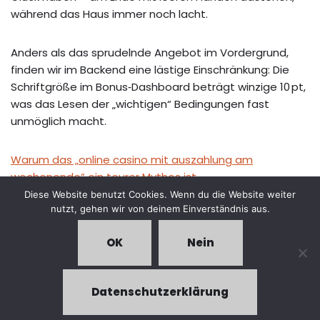
während das Haus immer noch lacht.
Anders als das sprudelnde Angebot im Vordergrund,
finden wir im Backend eine lästige Einschränkung: Die
Schriftgröße im Bonus‑Dashboard beträgt winzige 10 pt,
was das Lesen der „wichtigen“ Bedingungen fast
unmöglich macht.
Warum das „online casino mit auszahlung am
wochenende“ ein teurer Mythos ist
Diese Website benutzt Cookies. Wenn du die Website weiter
nutzt, gehen wir von deinem Einverständnis aus.
OK
Nein
© 2021 AUTOHAUS EKINCI
Datenschutzerklärung
Start
Fahrzeuge
Kontakt
Impressum