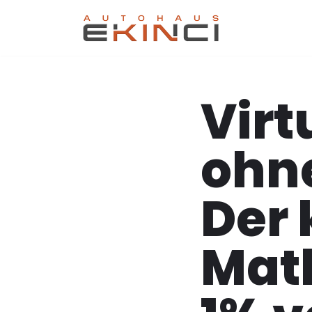
Zum
Inhalt
springen
Virt
ohne
Der 
Math