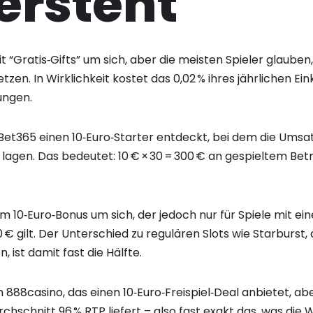
ersteht
t “Gratis‑Gifts” um sich, aber die meisten Spieler glauben
tzen. In Wirklichkeit kostet das 0,02 % ihres jährlichen E
ungen.
 Bet365 einen 10‑Euro‑Starter entdeckt, bei dem die Ums
lagen. Das bedeutet: 10 € × 30 = 300 € an gespieltem Bet
em 10‑Euro‑Bonus um sich, der jedoch nur für Spiele mit e
 € gilt. Der Unterschied zu regulären Slots wie Starburst, 
, ist damit fast die Hälfte.
 888casino, das einen 10‑Euro‑Freispiel‑Deal anbietet, ab
urchschnitt 96 % RTP liefert – also fast exakt das, was die