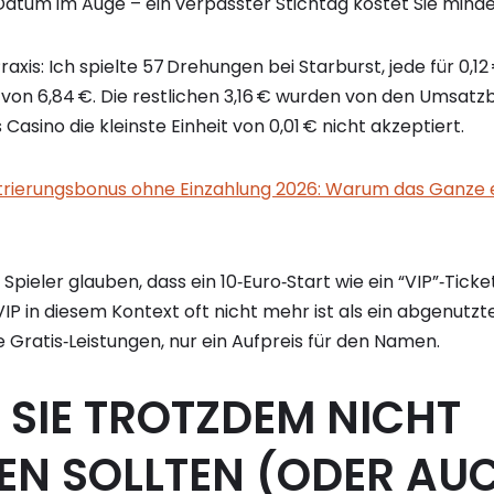
Datum im Auge – ein verpasster Stichtag kostet Sie minde
Praxis: Ich spielte 57 Drehungen bei Starburst, jede für 0,12
von 6,84 €. Die restlichen 3,16 € wurden von den Umsat
 Casino die kleinste Einheit von 0,01 € nicht akzeptiert.
trierungsbonus ohne Einzahlung 2026: Warum das Ganze ei
Spieler glauben, dass ein 10‑Euro‑Start wie ein “VIP”‑Ticket
VIP in diesem Kontext oft nicht mehr ist als ein abgenut
Gratis‑Leistungen, nur ein Aufpreis für den Namen.
SIE TROTZDEM NICHT
EN SOLLTEN (ODER AU