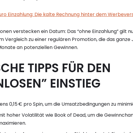
Euro Einzahlung: Die kalte Rechnung hinter dem Werbeve
onen verstecken ein Datum: Das “ohne Einzahlung” gilt nu
m Vergleich zu einer regulären Promotion, die das ganze J
2 Monate an potenziellen Gewinnen.
CHE TIPPS FÜR DEN
LOSEN” EINSTIEG
ens 0,15 € pro Spin, um die Umsatzbedingungen zu minimi
mit hoher Volatilität wie Book of Dead, um die Gewinncha
maximieren.