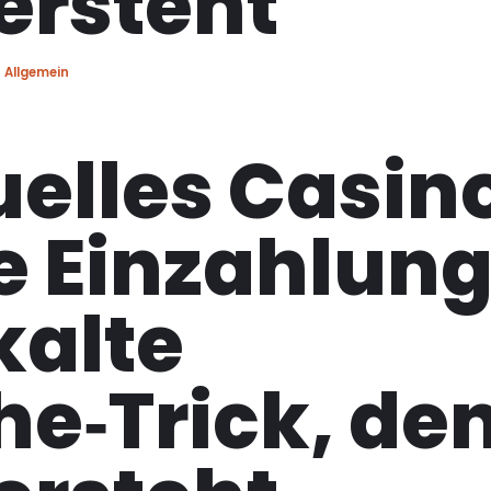
ersteht
Allgemein
uelles Casin
 Einzahlung
kalte
e‑Trick, de