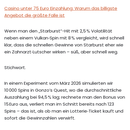
Casino unter 75 Euro Einzahlung: Warum das billigste
Angebot die größte Falle ist
Wenn man den „Starburst“-Hit mit 2,5 % Volatilität
neben einem Vulkan‑Spin mit 8 % vergleicht, wird schnell
klar, dass die schnellen Gewinne von Starburst eher wie
ein Zahnarzt‑Lutscher wirken – süß, aber schnell weg.
Stichwort.
In einem Experiment vom März 2026 simulierten wir
10 000 Spins in Gonzo’s Quest, wo die durchschnittliche
Auszahlung bei 94,5 % lag; rechnete man den Bonus von
15 Euro aus, verliert man im Schnitt bereits nach 123
Spins – das ist, als ob man ein Lotterie‑Ticket kauft und
sofort die Gewinnzahlen verwirft.