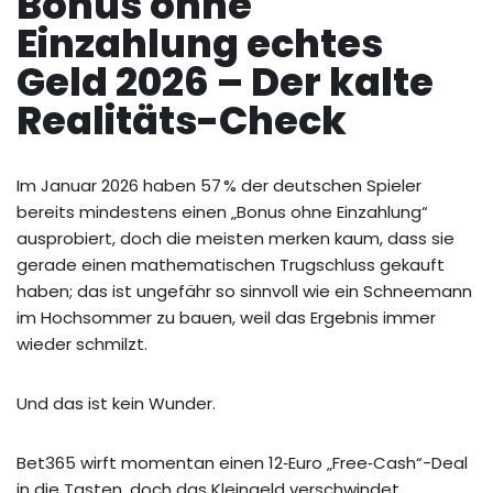
Bonus ohne
Einzahlung echtes
Geld 2026 – Der kalte
Realitäts-Check
Im Januar 2026 haben 57 % der deutschen Spieler
bereits mindestens einen „Bonus ohne Einzahlung“
ausprobiert, doch die meisten merken kaum, dass sie
gerade einen mathematischen Trugschluss gekauft
haben; das ist ungefähr so sinnvoll wie ein Schneemann
im Hochsommer zu bauen, weil das Ergebnis immer
wieder schmilzt.
Und das ist kein Wunder.
Bet365 wirft momentan einen 12‑Euro „Free‑Cash“-Deal
in die Tasten, doch das Kleingeld verschwindet