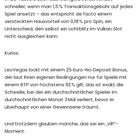
schneller, wenn man 1,5 % Transaktionsgebühr auf jedes
Spiel ansetzt – das entspricht de facto einem
versteckten Hausvorteil von 0,18 % pro Spin, ein
Unterschied, den selbst ein Lichtblitz im Vulkan‑Slot
nicht ausgleichen kann.
Kurios.
LeoVegas lockt mit einem 25‑Euro-No‑Deposit‑Bonus,
der laut ihren eigenen Bedingungen nur für Spiele mit
einem RTP von höchstens 92 % gilt; das ist exakt die
Schwelle, bei der ein durchschnittlicher Spieler im
durchschnittlichen Monat 3 Mal verliert, bevor er
überhaupt von einer Gewinnserie träumt.
Und trotzdem glauben manche, das sei ein „VIP“-
Moment.