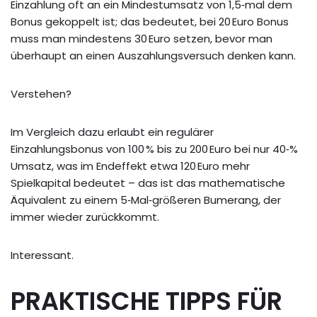
Einzahlung oft an ein Mindestumsatz von 1,5‑mal dem
Bonus gekoppelt ist; das bedeutet, bei 20 Euro Bonus
muss man mindestens 30 Euro setzen, bevor man
überhaupt an einen Auszahlungsversuch denken kann.
Verstehen?
Im Vergleich dazu erlaubt ein regulärer
Einzahlungsbonus von 100 % bis zu 200 Euro bei nur 40‑%
Umsatz, was im Endeffekt etwa 120 Euro mehr
Spielkapital bedeutet – das ist das mathematische
Äquivalent zu einem 5‑Mal‑größeren Bumerang, der
immer wieder zurückkommt.
Interessant.
PRAKTISCHE TIPPS FÜR