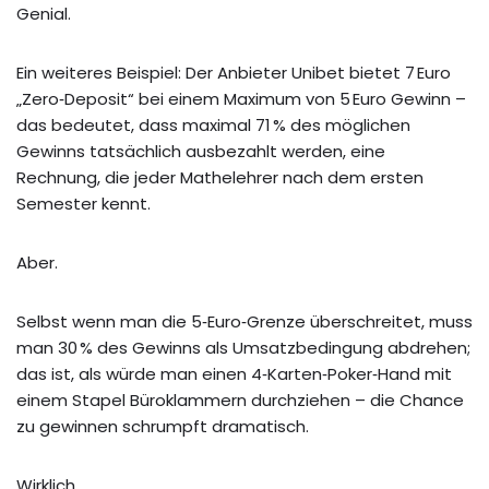
Genial.
Ein weiteres Beispiel: Der Anbieter Unibet bietet 7 Euro
„Zero‑Deposit“ bei einem Maximum von 5 Euro Gewinn –
das bedeutet, dass maximal 71 % des möglichen
Gewinns tatsächlich ausbezahlt werden, eine
Rechnung, die jeder Mathelehrer nach dem ersten
Semester kennt.
Aber.
Selbst wenn man die 5‑Euro‑Grenze überschreitet, muss
man 30 % des Gewinns als Umsatzbedingung abdrehen;
das ist, als würde man einen 4‑Karten‑Poker‑Hand mit
einem Stapel Büroklammern durchziehen – die Chance
zu gewinnen schrumpft dramatisch.
Wirklich.