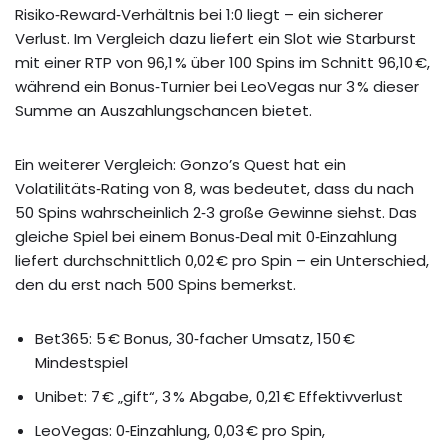
Risiko‑Reward‑Verhältnis bei 1:0 liegt – ein sicherer
Verlust. Im Vergleich dazu liefert ein Slot wie Starburst
mit einer RTP von 96,1 % über 100 Spins im Schnitt 96,10 €,
während ein Bonus‑Turnier bei LeoVegas nur 3 % dieser
Summe an Auszahlungschancen bietet.
Ein weiterer Vergleich: Gonzo’s Quest hat ein
Volatilitäts‑Rating von 8, was bedeutet, dass du nach
50 Spins wahrscheinlich 2‑3 große Gewinne siehst. Das
gleiche Spiel bei einem Bonus‑Deal mit 0‑Einzahlung
liefert durchschnittlich 0,02 € pro Spin – ein Unterschied,
den du erst nach 500 Spins bemerkst.
Bet365: 5 € Bonus, 30‑facher Umsatz, 150 €
Mindestspiel
Unibet: 7 € „gift“, 3 % Abgabe, 0,21 € Effektivverlust
LeoVegas: 0‑Einzahlung, 0,03 € pro Spin,