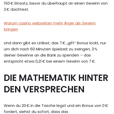
150 € Einsatz, bevor du überhaupt an einen Gewinn von
2 € dachtest.
Warum casino webseiten mehr Ärger als Gewinn
bringen
Und dann gibt es Unibet, das 7 € „gift“ Bonus lockt, nur
um dich nach 60 Minuten Spielzeit zu zwingen, 3 %
deiner Gewinne an die Bank zu spenden – das
entspricht etwa 0,21 € bei einem Gewinn von 7 €.
DIE MATHEMATIK HINTER
DEN VERSPRECHEN
Wenn du 20 € in die Tasche legst und ein Bonus von 0 €
fordert, siehst du sofort, dass das