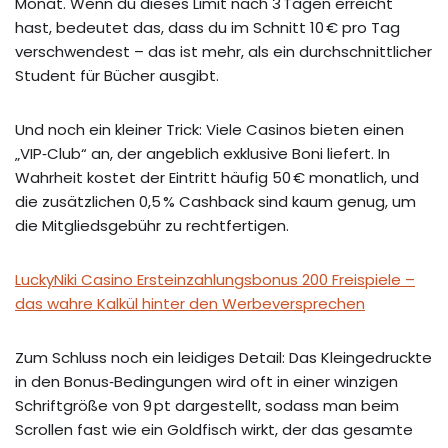
Monat. Wenn du dieses Limit nach 3 Tagen erreicht
hast, bedeutet das, dass du im Schnitt 10 € pro Tag
verschwendest – das ist mehr, als ein durchschnittlicher
Student für Bücher ausgibt.
Und noch ein kleiner Trick: Viele Casinos bieten einen
„VIP‑Club“ an, der angeblich exklusive Boni liefert. In
Wahrheit kostet der Eintritt häufig 50 € monatlich, und
die zusätzlichen 0,5 % Cashback sind kaum genug, um
die Mitgliedsgebühr zu rechtfertigen.
LuckyNiki Casino Ersteinzahlungsbonus 200 Freispiele –
das wahre Kalkül hinter den Werbeversprechen
Zum Schluss noch ein leidiges Detail: Das Kleingedruckte
in den Bonus‑Bedingungen wird oft in einer winzigen
Schriftgröße von 9 pt dargestellt, sodass man beim
Scrollen fast wie ein Goldfisch wirkt, der das gesamte