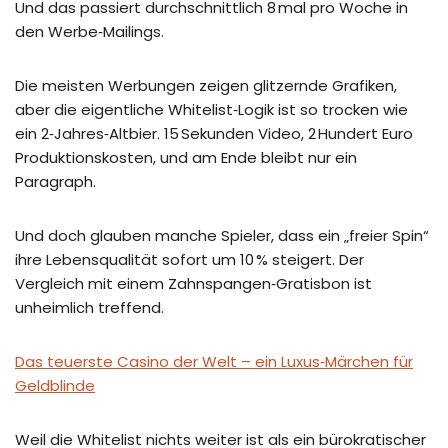
Und das passiert durchschnittlich 8 mal pro Woche in
den Werbe‑Mailings.
Die meisten Werbungen zeigen glitzernde Grafiken,
aber die eigentliche Whitelist‑Logik ist so trocken wie
ein 2‑Jahres‑Altbier. 15 Sekunden Video, 2 Hundert Euro
Produktionskosten, und am Ende bleibt nur ein
Paragraph.
Und doch glauben manche Spieler, dass ein „freier Spin“
ihre Lebensqualität sofort um 10 % steigert. Der
Vergleich mit einem Zahnspangen‑Gratisbon ist
unheimlich treffend.
Das teuerste Casino der Welt – ein Luxus‑Märchen für
Geldblinde
Weil die Whitelist nichts weiter ist als ein bürokratischer