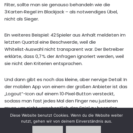
Filter, sollte man sie genauso behandeln wie die
3 Karten‑Regel im Blackjack – als notwendiges Übel,
nicht als Sieger.
Ein weiteres Beispiel: 42 Spieler aus Anhalt meldeten im
letzten Quartal eine Beschwerde, weil die
Whitelist‑Auswahl nicht transparent war. Der Betreiber
erklärte, dass 0,7 % der Anfragen ignoriert werden, weil
sie nicht den Kriterien entsprachen.
Und dann gibt es noch das kleine, aber nervige Detail: In
der mobilen App von einem der großen Anbieter ist das
„Logout“-Icon auf einem 10‑Pixel‑Button versteckt,
sodass man fast jedes Mal den Finger neu justieren
muss, um nicht versehentlich das Spiel zu beenden.
Diese Website benutzt Cookies. Wenn du die Website weiter
nutzt, gehen wir von deinem Einverständnis aus.