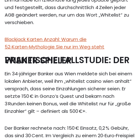
und festgestellt, dass durchschnittlich 4 Zeilen jeder
AGB geändert werden, nur um das Wort „Whitelist“ zu
verschieben.
Blackjack Karten Anzahl: Warum die
52‑Karten‑Mythologie Sie nur im Weg steht
PRAKTISCHE FALLSTUDIE: DER WIENER SPIELER
Ein 34‑jähriger Banker aus Wien meldete sich bei einem
lokalen Anbieter, weil ihm „whitelist casino wien anhalt“
versprach, dass seine Einzahlungen sicherer seien. Er
setzte 150 € in Gonzo’s Quest und bekam nach
3 Runden keinen Bonus, weil die Whitelist nur für „große
Einzahler“ gilt – definiert als 500 €+.
Der Banker rechnete nach: 150 € Einsatz, 0,2 % Gebühr,
das sind 30 Cent. Im Vergleich zu einem 20‑Euro‑Freispiel