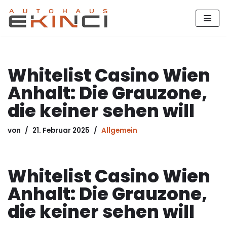
Zum
Inhalt
springen
Whitelist Casino Wien
Anhalt: Die Grauzone,
die keiner sehen will
von
21. Februar 2025
Allgemein
Whitelist Casino Wien
Anhalt: Die Grauzone,
die keiner sehen will