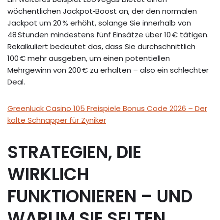
wöchentlichen Jackpot‑Boost an, der den normalen
Jackpot um 20 % erhöht, solange Sie innerhalb von
48 Stunden mindestens fünf Einsätze über 10 € tätigen.
Rekalkuliert bedeutet das, dass Sie durchschnittlich
100 € mehr ausgeben, um einen potentiellen
Mehrgewinn von 200 € zu erhalten – also ein schlechter
Deal.
Greenluck Casino 105 Freispiele Bonus Code 2026 – Der
kalte Schnapper für Zyniker
STRATEGIEN, DIE
WIRKLICH
FUNKTIONIEREN – UND
WARUM SIE SELTEN