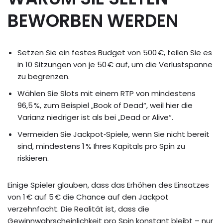
BEWORBEN WERDEN
Setzen Sie ein festes Budget von 500 €, teilen Sie es
in 10 Sitzungen von je 50 € auf, um die Verlustspanne
zu begrenzen.
Wählen Sie Slots mit einem RTP von mindestens
96,5 %, zum Beispiel „Book of Dead“, weil hier die
Varianz niedriger ist als bei „Dead or Alive“.
Vermeiden Sie Jackpot‑Spiele, wenn Sie nicht bereit
sind, mindestens 1 % Ihres Kapitals pro Spin zu
riskieren.
Einige Spieler glauben, dass das Erhöhen des Einsatzes
von 1 € auf 5 € die Chance auf den Jackpot
verzehnfacht. Die Realität ist, dass die
Gewinnwahrscheinlichkeit pro Spin konstant bleibt – nur