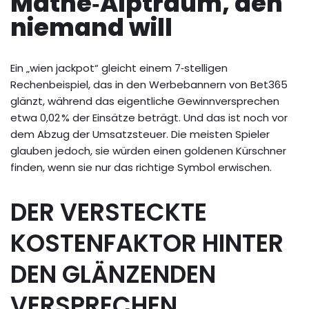
Mathe‑Alptraum, den
niemand will
Ein „wien jackpot“ gleicht einem 7‑stelligen
Rechenbeispiel, das in den Werbebannern von Bet365
glänzt, während das eigentliche Gewinnversprechen
etwa 0,02 % der Einsätze beträgt. Und das ist noch vor
dem Abzug der Umsatzsteuer. Die meisten Spieler
glauben jedoch, sie würden einen goldenen Kürschner
finden, wenn sie nur das richtige Symbol erwischen.
DER VERSTECKTE
KOSTENFAKTOR HINTER
DEN GLÄNZENDEN
VERSPRECHEN