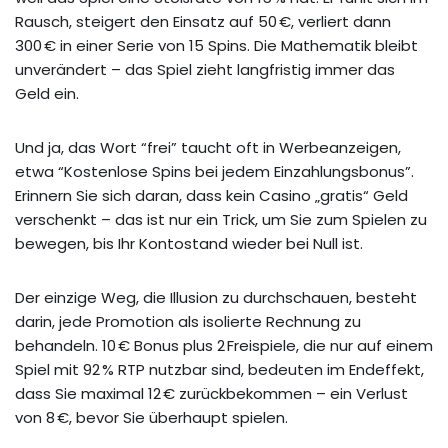
Rausch, steigert den Einsatz auf 50 €, verliert dann
300 € in einer Serie von 15 Spins. Die Mathematik bleibt
unverändert – das Spiel zieht langfristig immer das
Geld ein.
Und ja, das Wort “frei” taucht oft in Werbeanzeigen,
etwa “Kostenlose Spins bei jedem Einzahlungsbonus”.
Erinnern Sie sich daran, dass kein Casino „gratis“ Geld
verschenkt – das ist nur ein Trick, um Sie zum Spielen zu
bewegen, bis Ihr Kontostand wieder bei Null ist.
Der einzige Weg, die Illusion zu durchschauen, besteht
darin, jede Promotion als isolierte Rechnung zu
behandeln. 10 € Bonus plus 2 Freispiele, die nur auf einem
Spiel mit 92 % RTP nutzbar sind, bedeuten im Endeffekt,
dass Sie maximal 12 € zurückbekommen – ein Verlust
von 8 €, bevor Sie überhaupt spielen.