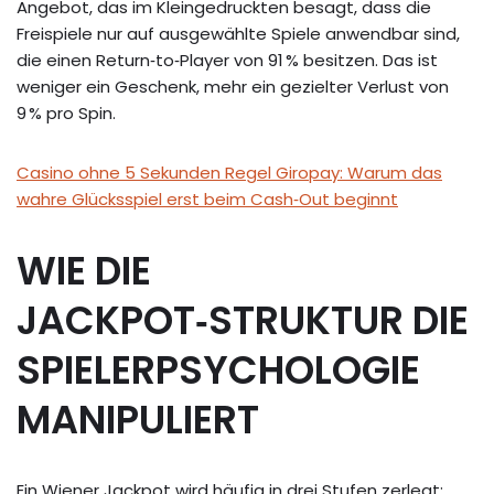
Angebot, das im Kleingedruckten besagt, dass die
Freispiele nur auf ausgewählte Spiele anwendbar sind,
die einen Return‑to‑Player von 91 % besitzen. Das ist
weniger ein Geschenk, mehr ein gezielter Verlust von
9 % pro Spin.
Casino ohne 5 Sekunden Regel Giropay: Warum das
wahre Glücksspiel erst beim Cash‑Out beginnt
WIE DIE
JACKPOT‑STRUKTUR DIE
SPIELERPSYCHOLOGIE
MANIPULIERT
Ein Wiener Jackpot wird häufig in drei Stufen zerlegt: