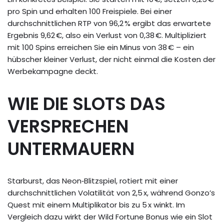
pro Spin und erhalten 100 Freispiele. Bei einer
durchschnittlichen RTP von 96,2 % ergibt das erwartete
Ergebnis 9,62 €, also ein Verlust von 0,38 €. Multipliziert
mit 100 Spins erreichen Sie ein Minus von 38 € – ein
hübscher kleiner Verlust, der nicht einmal die Kosten der
Werbekampagne deckt.
WIE DIE SLOTS DAS
VERSPRECHEN
UNTERMAUERN
Starburst, das Neon‑Blitzspiel, rotiert mit einer
durchschnittlichen Volatilität von 2,5 x, während Gonzo’s
Quest mit einem Multiplikator bis zu 5 x winkt. Im
Vergleich dazu wirkt der Wild Fortune Bonus wie ein Slot