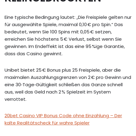
Eine typische Bedingung lautet: „Die Freispiele gelten nur
für ausgewählte Spiele, maximal 0,10 € pro Spin.“ Das
bedeutet, wenn Sie 100 Spins mit 0,05 € setzen,
erreichen Sie höchstens 5 € Verlust, selbst wenn Sie
gewinnen. Im Endeffekt ist das eine 95 %ige Garantie,
dass das Casino gewinnt.
Unibet bietet 25 € Bonus plus 25 Freispiele, aber die
maximalen Auszahlungsgrenzen von 2 € pro Gewinn und
eine 30‑Tage‑Gültigkeit schließen das Ganze schnell
aus, weil das Geld nach 2 % Spielzeit im System
verrottet.
20bet Casino VIP Bonus Code ohne Einzahlung – Der
kalte Realitätscheck für wahre Spieler