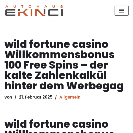
Zum
Inhalt
springen
wild fortune casino
Willkommensbonus
100 Free Spins – der
kalte Zahlenkalkül
hinter dem Werbegag
von
21. Februar 2025
Allgemein
wild fortune casino