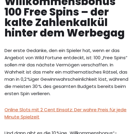
Willkommensbonus
100 Free Spins – der
kalte Zahlenkalkül
hinter dem Werbegag
Der erste Gedanke, den ein Spieler hat, wenn er das
Angebot von Wild Fortune entdeckt, ist: 100 „Free Spins“
sollen mir das nächste Vermögen verschaffen. In
Wahrheit ist das mehr ein mathematisches Rätsel, das
man in 0,2 %iger Gewinnwahrscheinlichkeit löst, während
die meisten 30 % des gesamten Budgets bereits beim
ersten Spin verlieren.
Online Slots mit 2 Cent Einsatz: Der wahre Preis für jede
Minute Spielzeit
Und dann gibt es die 10 %ige „Willkommensbonus“-