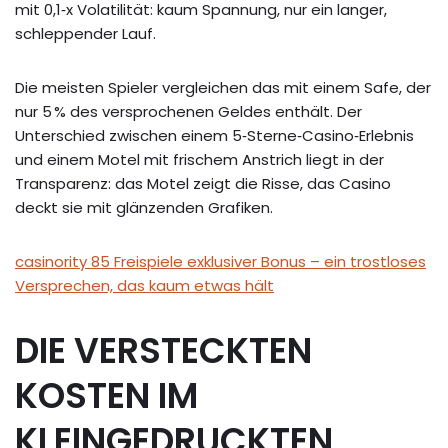
mit 0,1‑x Volatilität: kaum Spannung, nur ein langer,
schleppender Lauf.
Die meisten Spieler vergleichen das mit einem Safe, der
nur 5 % des versprochenen Geldes enthält. Der
Unterschied zwischen einem 5‑Sterne‑Casino‑Erlebnis
und einem Motel mit frischem Anstrich liegt in der
Transparenz: das Motel zeigt die Risse, das Casino
deckt sie mit glänzenden Grafiken.
casinority 85 Freispiele exklusiver Bonus – ein trostloses
Versprechen, das kaum etwas hält
DIE VERSTECKTEN
KOSTEN IM
KLEINGEDRUCKTEN