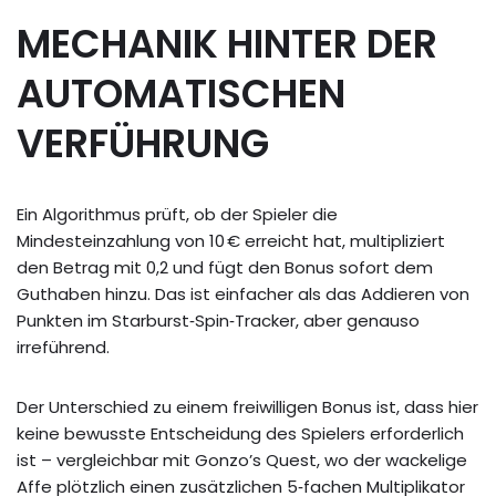
MECHANIK HINTER DER
AUTOMATISCHEN
VERFÜHRUNG
Ein Algorithmus prüft, ob der Spieler die
Mindesteinzahlung von 10 € erreicht hat, multipliziert
den Betrag mit 0,2 und fügt den Bonus sofort dem
Guthaben hinzu. Das ist einfacher als das Addieren von
Punkten im Starburst‑Spin‑Tracker, aber genauso
irreführend.
Der Unterschied zu einem freiwilligen Bonus ist, dass hier
keine bewusste Entscheidung des Spielers erforderlich
ist – vergleichbar mit Gonzo’s Quest, wo der wackelige
Affe plötzlich einen zusätzlichen 5‑fachen Multiplikator