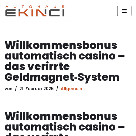
Zum
Inhalt
springen
Willkommensbonus
automatisch casino –
das verirrte
Geldmagnet‑System
von
21. Februar 2025
Allgemein
Willkommensbonus
automatisch casino –