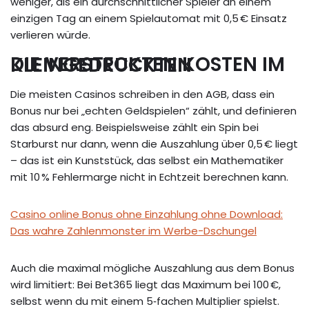
weniger, als ein durchschnittlicher Spieler an einem
einzigen Tag an einem Spielautomat mit 0,5 € Einsatz
verlieren würde.
DIE VERSTECKTEN KOSTEN IM KLEINGEDRUCKTEN
Die meisten Casinos schreiben in den AGB, dass ein
Bonus nur bei „echten Geldspielen“ zählt, und definieren
das absurd eng. Beispielsweise zählt ein Spin bei
Starburst nur dann, wenn die Auszahlung über 0,5 € liegt
– das ist ein Kunststück, das selbst ein Mathematiker
mit 10 % Fehlermarge nicht in Echtzeit berechnen kann.
Casino online Bonus ohne Einzahlung ohne Download:
Das wahre Zahlenmonster im Werbe-Dschungel
Auch die maximal mögliche Auszahlung aus dem Bonus
wird limitiert: Bei Bet365 liegt das Maximum bei 100 €,
selbst wenn du mit einem 5‑fachen Multiplier spielst.