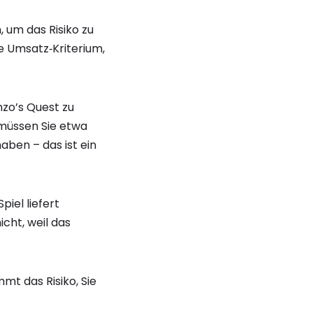
, um das Risiko zu
he Umsatz‑Kriterium,
nzo’s Quest zu
 müssen Sie etwa
aben – das ist ein
iel liefert
icht, weil das
mt das Risiko, Sie