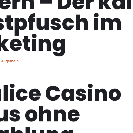
ern – Der kal
stpfusch im
keting
Allgemein
lice Casino
us ohne