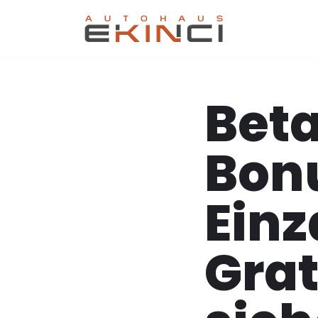
Zum
Inhalt
springen
Beta
Bon
Ein
Grat