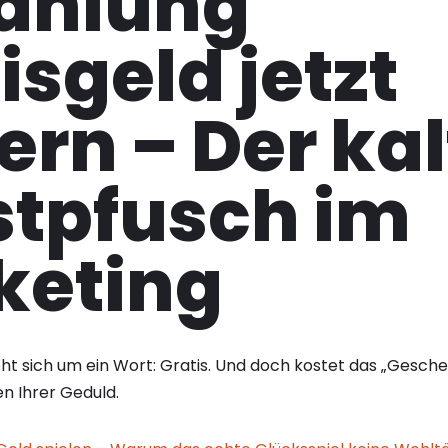
zahlung
isgeld jetzt
ern – Der kal
stpfusch im
keting
ht sich um ein Wort: Gratis. Und doch kostet das „Gesche
en Ihrer Geduld.