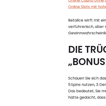
Online Casino ohne 
Online Slots mit hoh
Betalice wirft mit e
verführerisch, aber r
Gewinnwahrscheinlich
DIE TRÜ
„BONUS
Schauen Sie sich das
5 Spins nutzen, 3. D
Das bedeutet, Sie m
hätte gedacht, dass