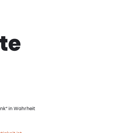
te
nk“ in Wahrheit