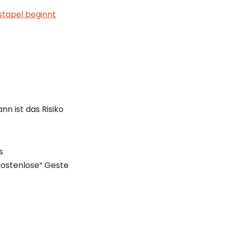
stapel beginnt
ann ist das Risiko
s
„kostenlose“ Geste