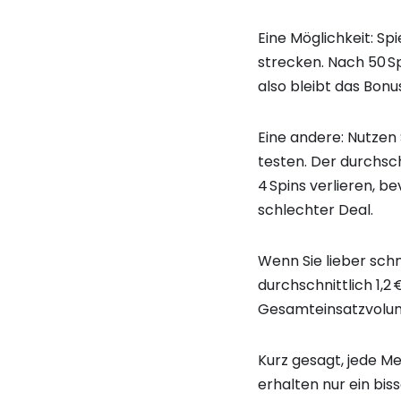
Eine Möglichkeit: Spi
strecken. Nach 50 Sp
also bleibt das Bonu
Eine andere: Nutzen S
testen. Der durchsch
4 Spins verlieren, b
schlechter Deal.
Wenn Sie lieber schn
durchschnittlich 1,2
Gesamteinsatzvolume
Kurz gesagt, jede Me
erhalten nur ein biss