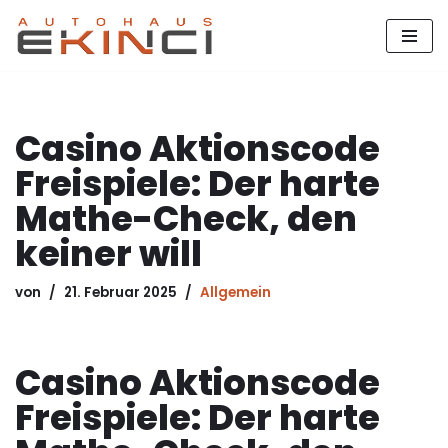
Zum
Inhalt
springen
Casino Aktionscode
Freispiele: Der harte
Mathe-Check, den
keiner will
von
21. Februar 2025
Allgemein
Casino Aktionscode
Freispiele: Der harte