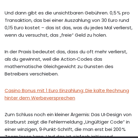
Und dann gibt es die unsichtbaren Gebühren. 0,5 % pro
Transaktion, das bei einer Auszahlung von 30 Euro rund
0,15 Euro kostet – das ist das, was du jedes Mal verlierst,
wenn du versuchst, das „freie“ Geld zu holen.
In der Praxis bedeutet das, dass du oft mehr verlierst,
als du gewinnst, weil die Action‑Codes das
mathematische Gleichgewicht zu Gunsten des
Betreibers verschieben.
Casino Bonus mit 1 Euro Einzahlung: Die kalte Rechnung
hinter dem Werbeversprechen
Zum Schluss noch ein kleiner Ärgernis: Das UI‑Design von
Starburst zeigt die Fehlermeldung „Ungültiger Code“ in
einer winzigen, 9‑Punkt‑Schrift, die man erst bei 200 %
Zoom lesen kann. Und das ist einfach irritierend.