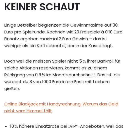
KEINER SCHAUT
Einige Betreiber begrenzen die Gewinnmaxime auf 30
Euro pro Spielrunde. Rechnen wir: 20 Freispiele à 0,10 Euro
Einsatz ergeben maximal 2 Euro Gewinn – das ist
weniger als ein Kaffeebeutel, der in der Kasse liegt.
Doch weil die meisten Spieler nicht 5 % ihrer Bankroll für
solche Aktionen reservieren, kommt es zu einem
Rückgang von 0,8 % im Monatsdurchschnitt. Das ist, als
würdest du 8 von 1000 Euro in ein Fass mit Löchern
gießen.
Online Blackjack mit Handyrechnung: Warum das Geld
nicht vom Himmel fällt
10 % höhere Einsatzrate bei „VIP“-Angeboten, weil das