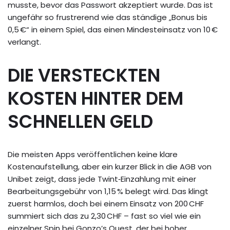
musste, bevor das Passwort akzeptiert wurde. Das ist
ungefähr so frustrerend wie das ständige „Bonus bis
0,5 €“ in einem Spiel, das einen Mindesteinsatz von 10 €
verlangt.
DIE VERSTECKTEN
KOSTEN HINTER DEM
SCHNELLEN GELD
Die meisten Apps veröffentlichen keine klare
Kostenaufstellung, aber ein kurzer Blick in die AGB von
Unibet zeigt, dass jede Twint‑Einzahlung mit einer
Bearbeitungsgebühr von 1,15 % belegt wird. Das klingt
zuerst harmlos, doch bei einem Einsatz von 200 CHF
summiert sich das zu 2,30 CHF – fast so viel wie ein
einzelner Spin bei Gonzo’s Quest, der bei hoher