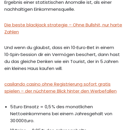
Ergebnis einer statistischen Anomalie ist, als einer
nachhaltigen Einkommensquelle.
Die beste blackjack strategie – Ohne Bullshit, nur harte
Zahlen
Und wenn du glaubst, dass ein 10‑Euro‑Bet in einem
10‑Spin‑Session dir ein Vermögen beschert, dann hast
du das gleiche Denken wie ein Tourist, der in 5 Jahren
ein kleines Haus kaufen will.
casilando casino ohne Registrierung sofort gratis
spielen – der nüchterne Blick hinter den Werbefallen
5 Euro Einsatz = 0,5 % des monatlichen
Nettoeinkommens bei einem Jahresgehalt von
30 000 Euro.