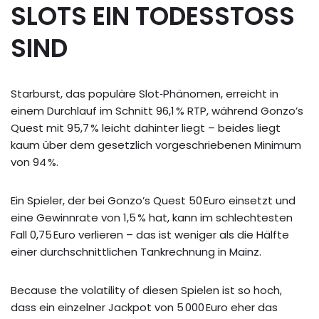
SLOTS EIN TODESSTOSS S
IND
Starburst, das populäre Slot‑Phänomen, erreicht in
einem Durchlauf im Schnitt 96,1 % RTP, während Gonzo’s
Quest mit 95,7 % leicht dahinter liegt – beides liegt
kaum über dem gesetzlich vorgeschriebenen Minimum
von 94 %.
Ein Spieler, der bei Gonzo’s Quest 50 Euro einsetzt und
eine Gewinnrate von 1,5 % hat, kann im schlechtesten
Fall 0,75 Euro verlieren – das ist weniger als die Hälfte
einer durchschnittlichen Tankrechnung in Mainz.
Because the volatility of diesen Spielen ist so hoch,
dass ein einzelner Jackpot von 5 000 Euro eher das