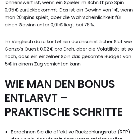
lohnenswert ist, wenn ein Spieler im Schnitt pro Spin
0,05 € zurückbekommt. Das ist ein Gewinn von 1 €, wenn
man 20 Spins spielt, aber die Wahrscheinlichkeit für
einen Gewinn unter 0,01 € liegt bei 78 %.
Im Vergleich dazu kostet ein durchschnittlicher Slot wie
Gonzo’s Quest 0,02 € pro Dreh, aber die Volatilität ist so
hoch, dass ein einzelner Spin das gesamte Budget von
5 € in einem Zug vernichten kann.
WIE MAN DEN BONUS
ENTLARVT –
PRAKTISCHE SCHRITTE
Berechnen Sie die effektive Rückzahlungsrate (RTP)