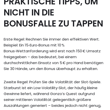
PRAKTISCHE TIPPS, UM
NICHT IN DIE
BONUSFALLE ZU TAPPEN
Erste Regel: Rechnen Sie immer den effektiven Wert.
Beispiel: Ein 15‑Euro‑Bonus mit 10 %
Bonus‑Wettanforderung wird erst nach 150 € Umsatz
freigegeben – das bedeutet, bei einem
durchschnittlichen Einsatz von 5 € pro Hand benötigen
Sie 30 Hände, um den Bonus überhaupt zu erhalten.
Zweite Regel: Prüfen Sie die Volatilität der Slot‑Spiele.
Starburst ist ein Low‑Volatility‑Slot, der häufig kleine
Gewinne liefert, während Gonzo’s Quest aufgrund
seiner mittleren Volatilität gelegentlich größere
Auszahlungen generiert – beides jedoch nicht genug,