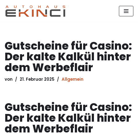
Zum
Inhalt
springen
Gutscheine für Casino:
Der kalte Kalkül hinter
dem Werbeflair
von
21. Februar 2025
Allgemein
Gutscheine für Casino:
Der kalte Kalkül hinter
dem Werbeflair