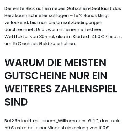
Der erste Blick auf ein neues Gutschein‑Deal lässt das
Herz kaum schneller schlagen – 15 % Bonus klingt
verlockend, bis man die Umsatzbedingungen
durchrechnet. Und zwar mit einem effektiven
Wettfaktor von 30‑mal, also im Klartext: 450 € Einsatz,
um 15 € echtes Geld zu erhalten.
WARUM DIE MEISTEN
GUTSCHEINE NUR EIN
WEITERES ZAHLENSPIEL
SIND
Bet365 lockt mit einem „Willkommens‑Gift“, das exakt
50 € extra bei einer Mindesteinzahlung von 100 €