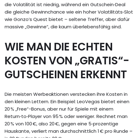
die Volatilität ist niedrig, während ein Gutschein‑Deal
die gleiche Gewinnchance wie ein hoher Volatilitäts‑Slot
wie Gonzo’s Quest bietet – seltene Treffer, aber dafür
massive „Gewinne“, die kaum überlebensfähig sind.
WIE MAN DIE ECHTEN
KOSTEN VON „GRATIS“-
GUTSCHEINEN ERKENNT
Die meisten Werbeaktionen verstecken ihre Kosten in
den kleinen Lettern. Ein Beispiel: LeoVegas bietet einen
20 % „Free“-Bonus, aber nur für Spiele mit einem
Return‑to‑Player von 95 % oder weniger. Rechnet man
20 % von 100 €, also 20 €, gegen eine 5‑prozentige
Hauskante, verliert man durchschnittlich 1 € pro Runde –