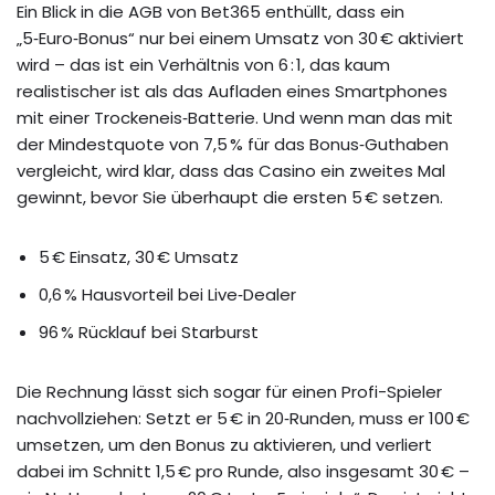
Ein Blick in die AGB von Bet365 enthüllt, dass ein
„5‑Euro‑Bonus“ nur bei einem Umsatz von 30 € aktiviert
wird – das ist ein Verhältnis von 6 : 1, das kaum
realistischer ist als das Aufladen eines Smartphones
mit einer Trockeneis‑Batterie. Und wenn man das mit
der Mindestquote von 7,5 % für das Bonus‑Guthaben
vergleicht, wird klar, dass das Casino ein zweites Mal
gewinnt, bevor Sie überhaupt die ersten 5 € setzen.
5 € Einsatz, 30 € Umsatz
0,6 % Hausvorteil bei Live‑Dealer
96 % Rücklauf bei Starburst
Die Rechnung lässt sich sogar für einen Profi-Spieler
nachvollziehen: Setzt er 5 € in 20‑Runden, muss er 100 €
umsetzen, um den Bonus zu aktivieren, und verliert
dabei im Schnitt 1,5 € pro Runde, also insgesamt 30 € –