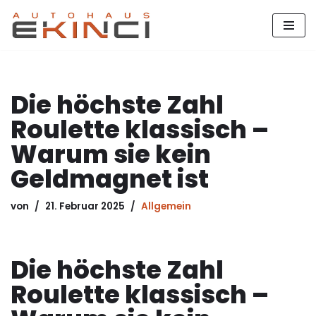
Zum
Inhalt
springen
Die höchste Zahl
Roulette klassisch –
Warum sie kein
Geldmagnet ist
von
21. Februar 2025
Allgemein
Die höchste Zahl
Roulette klassisch –