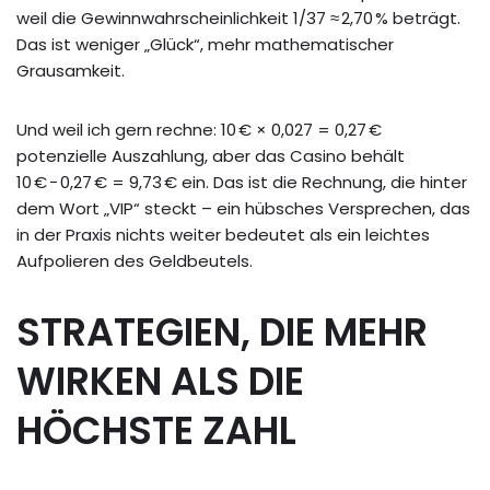
weil die Gewinnwahrscheinlichkeit 1/37 ≈ 2,70 % beträgt.
Das ist weniger „Glück“, mehr mathematischer
Grausamkeit.
Und weil ich gern rechne: 10 € × 0,027 = 0,27 €
potenzielle Auszahlung, aber das Casino behält
10 € − 0,27 € = 9,73 € ein. Das ist die Rechnung, die hinter
dem Wort „VIP“ steckt – ein hübsches Versprechen, das
in der Praxis nichts weiter bedeutet als ein leichtes
Aufpolieren des Geldbeutels.
STRATEGIEN, DIE MEHR
WIRKEN ALS DIE
HÖCHSTE ZAHL