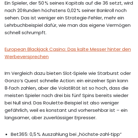
Ein Spieler, der 50 % seines Kapitals auf die 36 setzt, wird
nach 20 Runden höchstens 0,02 % seiner Bankroll noch
sehen. Das ist weniger ein Strategie‑Fehler, mehr ein
Lehrbuchbeispiel dafür, wie man das eigene Vermögen
schnell schrumpft.
European Blackjack Casino: Das kalte Messer hinter den
Werbeversprechen
Im Vergleich dazu bieten Slot‑Spiele wie Starburst oder
Gonzo’s Quest schnelle Action: ein einzelner Spin kann
8‑fach zahlen, aber die Volatilität ist so hoch, dass die
meisten Spieler nach drei bis fünf Spins bereits wieder
bei Null sind. Das Roulette‑Beispiel ist also weniger
gefährlich, weil es konstant und vorhersehbar ist – ein
langsamer, aber zuverlässiger Erpresser.
Bet365: 0,5 % Auszahlung bei „höchste‑zahl‑tipp“