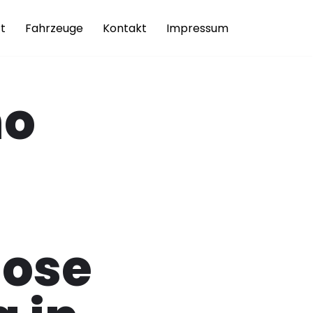
t
Fahrzeuge
Kontakt
Impressum
no
lose