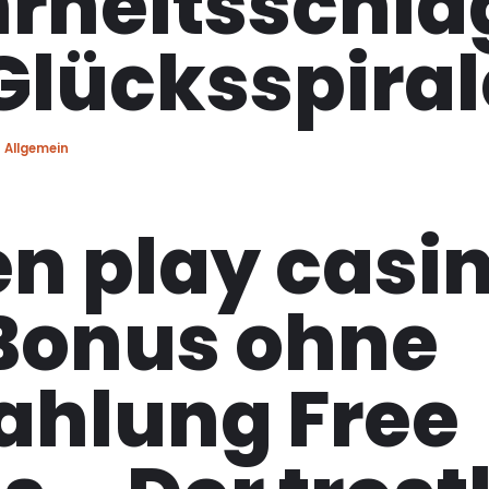
rheitsschlag
Glücksspiral
Allgemein
n play casi
 Bonus ohne
ahlung Free