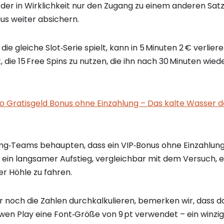
 der in Wirklichkeit nur den Zugang zu einem anderen Sat
us weiter absichern.
l die gleiche Slot‑Serie spielt, kann in 5 Minuten 2 € verlie
t, die 15 Free Spins zu nutzen, die ihn nach 30 Minuten wie
 Gratisgeld Bonus ohne Einzahlung – Das kalte Wasser d
ng‑Teams behaupten, dass ein VIP‑Bonus ohne Einzahlung 
 es ein langsamer Aufstieg, vergleichbar mit dem Versuch, 
er Höhle zu fahren.
 noch die Zahlen durchkalkulieren, bemerken wir, dass da
en Play eine Font‑Größe von 9 pt verwendet – ein winzig