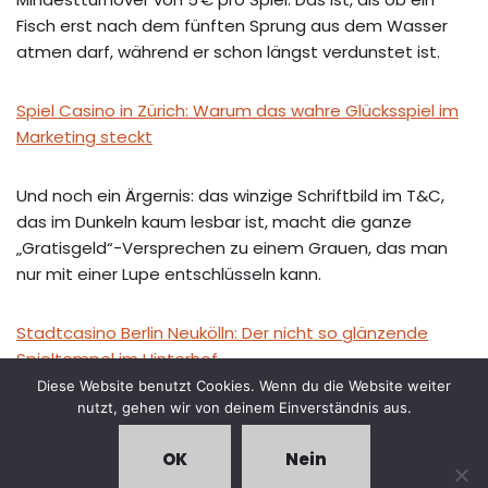
Fisch erst nach dem fünften Sprung aus dem Wasser
atmen darf, während er schon längst verdunstet ist.
Spiel Casino in Zürich: Warum das wahre Glücksspiel im
Marketing steckt
Und noch ein Ärgernis: das winzige Schriftbild im T&C,
das im Dunkeln kaum lesbar ist, macht die ganze
„Gratisgeld“-Versprechen zu einem Grauen, das man
nur mit einer Lupe entschlüsseln kann.
Stadtcasino Berlin Neukölln: Der nicht so glänzende
Spieltempel im Hinterhof
Diese Website benutzt Cookies. Wenn du die Website weiter
nutzt, gehen wir von deinem Einverständnis aus.
OK
Nein