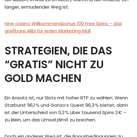
langer, ermüdender Weg ist.
nine casino Willkommensbonus 100 Free Spins – das
greifbare Alibi für jeden Marketing‑Müll
STRATEGIEN, DIE DAS
“GRATIS” NICHT ZU
GOLD MACHEN
Ein Ansatz ist, nur Slots mit hoher RTP zu wählen. Wenn
Starburst 96,1 % und Gonzo’s Quest 96,3 % bietet, dann
ist der Unterschied von 0,2 % über tausend Spins 2 € –
zu klein, um das Umsatzlimit zu brechen.
Doch ein anderer Weg ist, die Bonusbedingungen zu