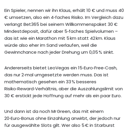
Ein Spieler, nennen wir ihn Klaus, erhält 10 € und muss 40
€ umsetzen, also ein 4‑faches Risiko. Im Vergleich dazu
verlangt Bet365 bei seinem Willkommenspaket 30 €
Mindestdeposit, dafür aber 5‑faches Spielvolumen –
das ist wie ein Marathon mit 5 km statt 42 km. Klaus
würde also eher im Sand verlaufen, weil die
Gewinnchance nach jeder Drehung um 0,05 % sinkt.
Andererseits bietet LeoVegas ein 15‑Euro‑Free‑Cash,
das nur 2‑mal umgesetzte werden muss. Das ist
mathematisch gesehen ein 33 % besseres
Risiko‑Reward‑Verhältnis, aber die Auszahlungslimit von
30 € erstickt jede Hoffnung auf mehr als ein paar Euro.
Und dann ist da noch Mr Green, das mit einem
20‑Euro‑Bonus ohne Einzahlung anwirbt, der jedoch nur
für ausgewählte Slots gilt. Wer also 5 € in Starburst