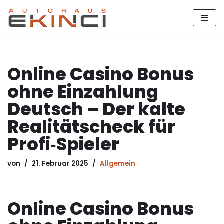
Zum
Inhalt
springen
Online Casino Bonus
ohne Einzahlung
Deutsch – Der kalte
Realitätscheck für
Profi‑Spieler
von
21. Februar 2025
Allgemein
Online Casino Bonus