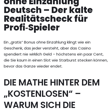
ohne Einzahlung
Deutsch – Der kalte
Realitätscheck für
Profi‑Spieler
Ein „gratis“ Bonus ohne Einzahlung klingt wie ein
Geschenk, das jeder versteht, aber das Casino
spendiert nie wirklich Geld – höchstens ein paar Cent,
die Sie kaum in einen Slot wie Starburst stecken können,
bevor das Ganze wieder endet.
DIE MATHE HINTER DEM
„KOSTENLOSEN“ –
WARUM SICH DIE