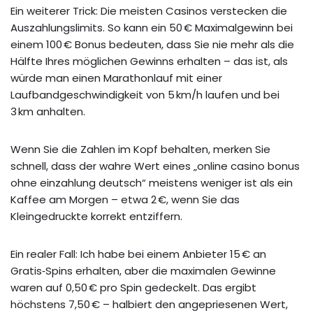
Ein weiterer Trick: Die meisten Casinos verstecken die
Auszahlungslimits. So kann ein 50 € Maximalgewinn bei
einem 100 € Bonus bedeuten, dass Sie nie mehr als die
Hälfte Ihres möglichen Gewinns erhalten – das ist, als
würde man einen Marathonlauf mit einer
Laufbandgeschwindigkeit von 5 km/h laufen und bei
3 km anhalten.
Wenn Sie die Zahlen im Kopf behalten, merken Sie
schnell, dass der wahre Wert eines „online casino bonus
ohne einzahlung deutsch“ meistens weniger ist als ein
Kaffee am Morgen – etwa 2 €, wenn Sie das
Kleingedruckte korrekt entziffern.
Ein realer Fall: Ich habe bei einem Anbieter 15 € an
Gratis‑Spins erhalten, aber die maximalen Gewinne
waren auf 0,50 € pro Spin gedeckelt. Das ergibt
höchstens 7,50 € – halbiert den angepriesenen Wert,