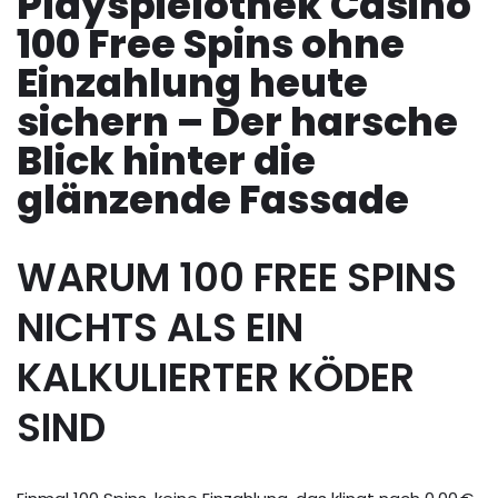
Playspielothek Casino
100 Free Spins ohne
Einzahlung heute
sichern – Der harsche
Blick hinter die
glänzende Fassade
WARUM 100 FREE SPINS
NICHTS ALS EIN
KALKULIERTER KÖDER
SIND