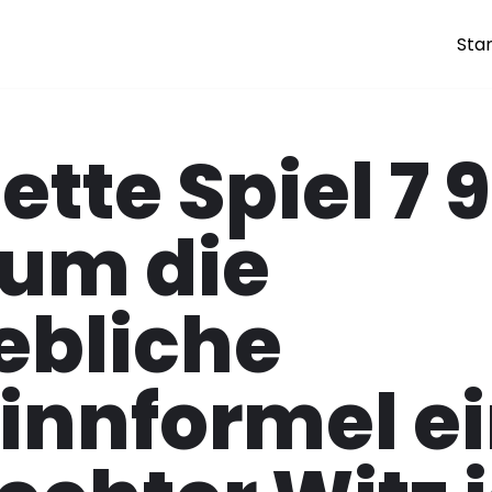
Star
ette Spiel 7 9
um die
ebliche
innformel e