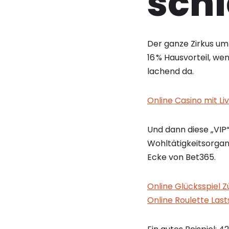
schl
Der ganze Zirkus um 
16 % Hausvorteil, we
lachend da.
Online Casino mit Li
Und dann diese „VIP
Wohltätigkeitsorgani
Ecke von Bet365.
Online Glücksspiel Z
Online Roulette Las