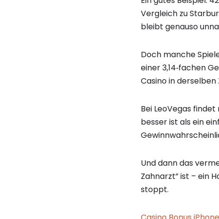
Ein gutes Beispiel: 4
Vergleich zu Starbur
bleibt genauso unna
Doch manche Spieler
einer 3,14‑fachen Ge
Casino in derselben 
Bei LeoVegas findet 
besser ist als ein e
Gewinnwahrscheinlic
Und dann das vermein
Zahnarzt” ist – ein 
stoppt.
Casino Bonus iPhone