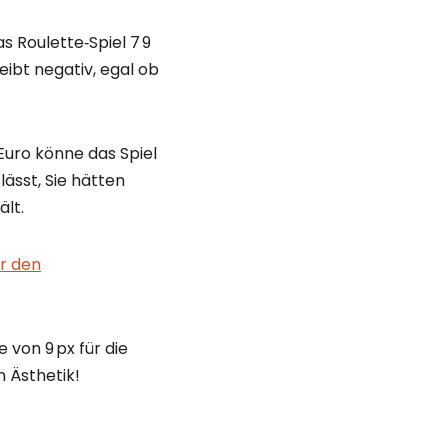
s Roulette‑Spiel 7 9
eibt negativ, egal ob
2 Euro könne das Spiel
lässt, Sie hätten
lt.
er den
 von 9 px für die
 Ästhetik!