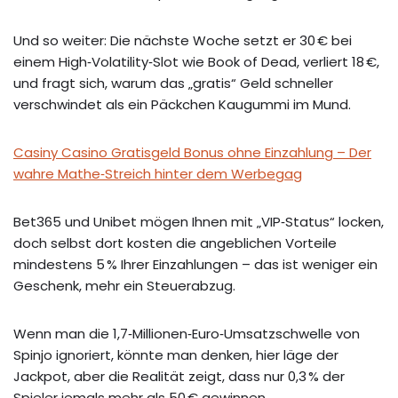
Und so weiter: Die nächste Woche setzt er 30 € bei
einem High‑Volatility‑Slot wie Book of Dead, verliert 18 €,
und fragt sich, warum das „gratis“ Geld schneller
verschwindet als ein Päckchen Kaugummi im Mund.
Casiny Casino Gratisgeld Bonus ohne Einzahlung – Der
wahre Mathe‑Streich hinter dem Werbegag
Bet365 und Unibet mögen Ihnen mit „VIP‑Status“ locken,
doch selbst dort kosten die angeblichen Vorteile
mindestens 5 % Ihrer Einzahlungen – das ist weniger ein
Geschenk, mehr ein Steuerabzug.
Wenn man die 1,7‑Millionen‑Euro‑Umsatzschwelle von
Spinjo ignoriert, könnte man denken, hier läge der
Jackpot, aber die Realität zeigt, dass nur 0,3 % der
Spieler jemals mehr als 50 € gewinnen.