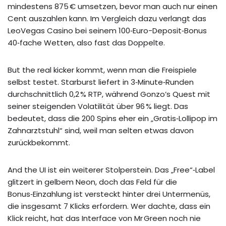
mindestens 875 € umsetzen, bevor man auch nur einen
Cent auszahlen kann. Im Vergleich dazu verlangt das
LeoVegas Casino bei seinem 100‑Euro-Deposit‑Bonus
40‑fache Wetten, also fast das Doppelte.
But the real kicker kommt, wenn man die Freispiele
selbst testet. Starburst liefert in 3‑Minute‑Runden
durchschnittlich 0,2 % RTP, während Gonzo’s Quest mit
seiner steigenden Volatilität über 96 % liegt. Das
bedeutet, dass die 200 Spins eher ein „Gratis‑Lollipop im
Zahnarztstuhl“ sind, weil man selten etwas davon
zurückbekommt.
And the UI ist ein weiterer Stolperstein. Das „Free“‑Label
glitzert in gelbem Neon, doch das Feld für die
Bonus‑Einzahlung ist versteckt hinter drei Untermenüs,
die insgesamt 7 Klicks erfordern. Wer dachte, dass ein
Klick reicht, hat das Interface von Mr Green noch nie