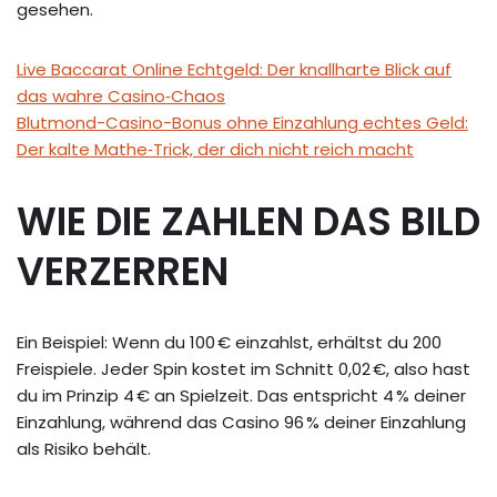
gesehen.
Live Baccarat Online Echtgeld: Der knallharte Blick auf
das wahre Casino‑Chaos
Blutmond-Casino-Bonus ohne Einzahlung echtes Geld:
Der kalte Mathe‑Trick, der dich nicht reich macht
WIE DIE ZAHLEN DAS BILD
VERZERREN
Ein Beispiel: Wenn du 100 € einzahlst, erhältst du 200
Freispiele. Jeder Spin kostet im Schnitt 0,02 €, also hast
du im Prinzip 4 € an Spielzeit. Das entspricht 4 % deiner
Einzahlung, während das Casino 96 % deiner Einzahlung
als Risiko behält.