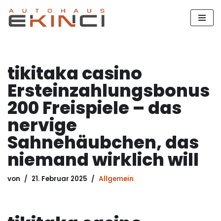
Zum
Inhalt
springen
tikitaka casino
Ersteinzahlungsbonus
200 Freispiele – das
nervige
Sahnehäubchen, das
niemand wirklich will
von
21. Februar 2025
Allgemein